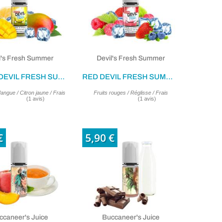
l's Fresh Summer
Devil's Fresh Summer
(1 avis)
SUNNY DEVIL FRESH SUMMER 10ML
RED DEVIL FRESH SUMMER 10ML
ngue / Citron jaune / Frais
Fruits rouges / Réglisse / Frais
€
5,90 €
ccaneer's Juice
Buccaneer's Juice