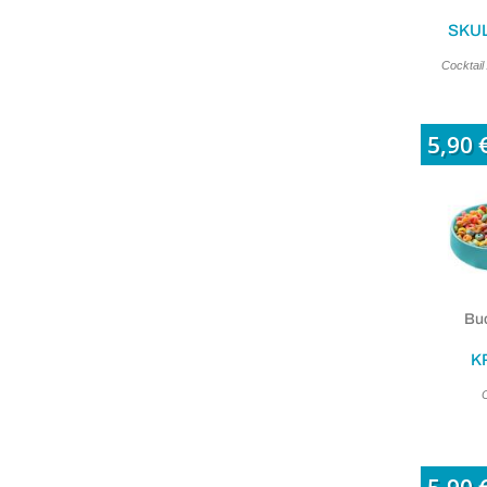
SKUL
Cocktail
5,90 
Buc
K
C