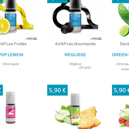
AP Les Fruités
AVAP Les Gourmands
Devil
POP LEMON
RÉGLISSE
Citron jaune
Réglisse
Citron jau
Limon
€
5,90 €
5,90 
(6 avis)