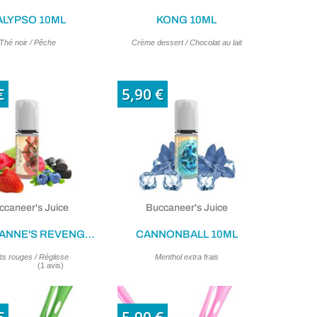
ALYPSO 10ML
KONG 10ML
Thé noir / Pêche
Crème dessert / Chocolat au lait
€
5,90 €
(1 avis)
ccaneer's Juice
Buccaneer's Juice
QUEEN ANNE'S REVENGE 10ML
CANNONBALL 10ML
ts rouges / Réglisse
Menthol extra frais