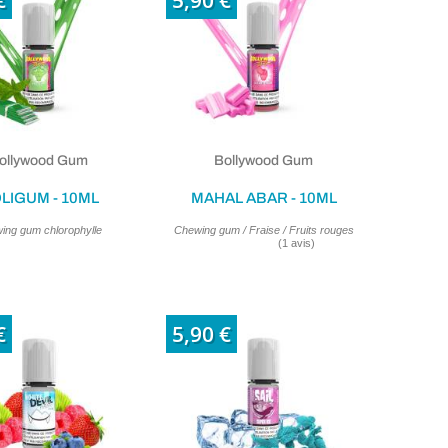
€
5,90 €
ollywood Gum
Bollywood Gum
LIGUM - 10ML
MAHAL ABAR - 10ML
ing gum chlorophylle
Chewing gum / Fraise / Fruits rouges
€
5,90 €