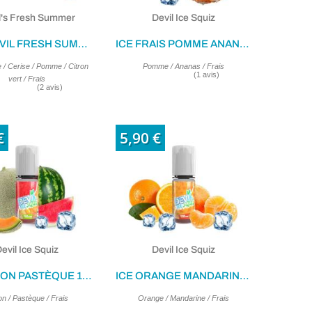
l's Fresh Summer
Devil Ice Squiz
PINK DEVIL FRESH SUMMER 10ML
ICE FRAIS POMME ANANAS 10ML
 / Cerise / Pomme / Citron
Pomme / Ananas / Frais
vert / Frais
€
5,90 €
evil Ice Squiz
Devil Ice Squiz
ICE MELON PASTÈQUE 10ML
ICE ORANGE MANDARINE 10ML
n / Pastèque / Frais
Orange / Mandarine / Frais