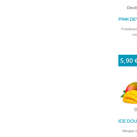
Devil
Framboise 
ver
5,90 
D
Mangue su