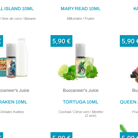
L ISLAND 10ML
MARY READ 10ML
K
 / Noix de coco / Banane
Milkshake / Fraise
€
5,90 €
5,90 
(2 avis)
caneer's Juice
Buccaneer's Juice
Bu
RAKEN 10ML
TORTUGA 10ML
éréales fruitées
Cocktail / Citron vert / Menthe
Frui