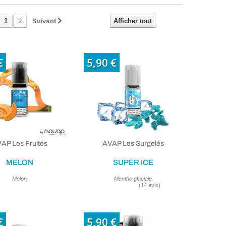
1
Afficher tout
2
Suivant
€
5,90 €
AP Les Fruités
AVAP Les Surgelés
MELON
SUPER ICE
Melon
Menthe glaciale
€
5,90 €