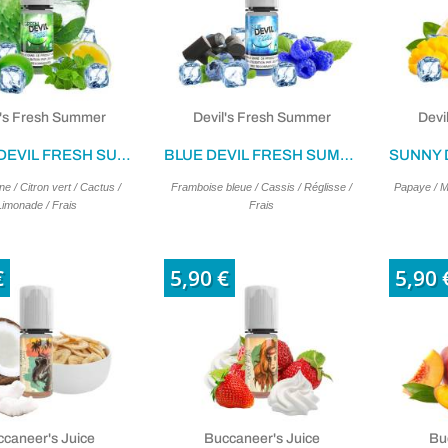
l's Fresh Summer
Devil's Fresh Summer
Devi
GREEN DEVIL FRESH SUMMER 10ML
BLUE DEVIL FRESH SUMMER 10ML
ne / Citron vert / Cactus /
Framboise bleue / Cassis / Réglisse /
Papaye / Ma
Limonade / Frais
Frais
€
5,90 €
5,90 
caneer's Juice
Buccaneer's Juice
Bu