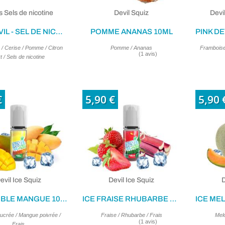
s Sels de nicotine
Devil Squiz
Devi
PINK DEVIL - SEL DE NICOTINE 10ML
POMME ANANAS 10ML
/ Cerise / Pomme / Citron
Pomme / Ananas
Framboise
t / Sels de nicotine
€
5,90 €
5,90 
evil Ice Squiz
Devil Ice Squiz
D
ICE DOUBLE MANGUE 10ML
ICE FRAISE RHUBARBE 10ML
crée / Mangue poivrée /
Fraise / Rhubarbe / Frais
Melo
Frais