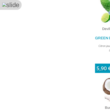
Devi
Citron jau
5,90 
Buc