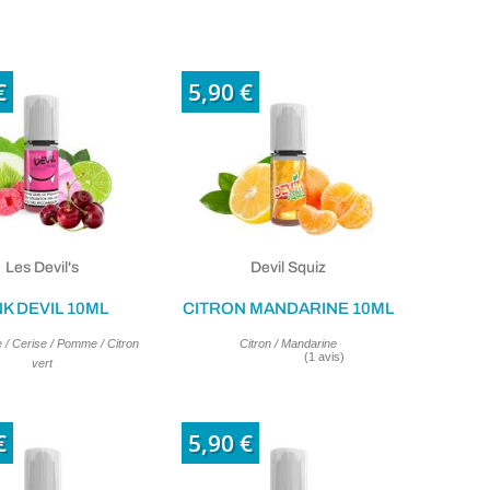
(19 avis)
€
5,90 €
Les Devil's
Devil Squiz
NK DEVIL 10ML
CITRON MANDARINE 10ML
 / Cerise / Pomme / Citron
Citron / Mandarine
vert
€
5,90 €