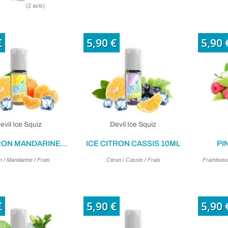
€
5,90 €
5,90 
evil Ice Squiz
Devil Ice Squiz
ICE CITRON MANDARINE 10ML
ICE CITRON CASSIS 10ML
PI
n / Mandarine / Frais
Citron / Cassis / Frais
Framboise
€
5,90 €
5,90 