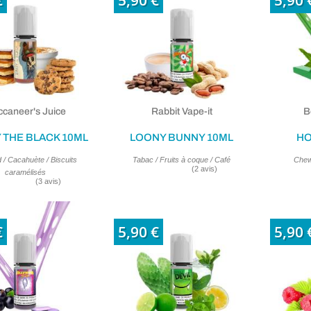
€
5,90 €
5,90 
caneer's Juice
Rabbit Vape-it
B
 THE BLACK 10ML
LOONY BUNNY 10ML
HO
 / Cacahuète / Biscuits
Tabac / Fruits à coque / Café
Chew
caramélisés
€
5,90 €
5,90 