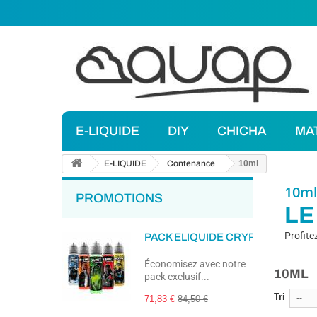
E-LIQUIDE
DIY
CHICHA
MA
E-LIQUIDE
Contenance
10ml
10m
PROMOTIONS
LE
Profite
PACK ELIQUIDE CRYPTAGE 50ML
Économisez avec notre
10ML
pack exclusif...
Tri
--
71,83 €
84,50 €