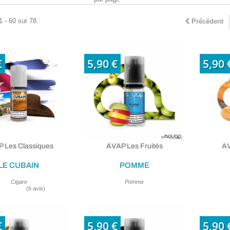
1 - 60 sur 78.
Précédent
€
5,90 €
5,90 
 Les Classiques
AVAP Les Fruités
AV
LE CUBAIN
POMME
Cigare
Pomme
€
5,90 €
5,90 