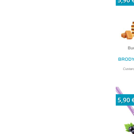
5,90 
Buc
BRODY
Custard
5,90 