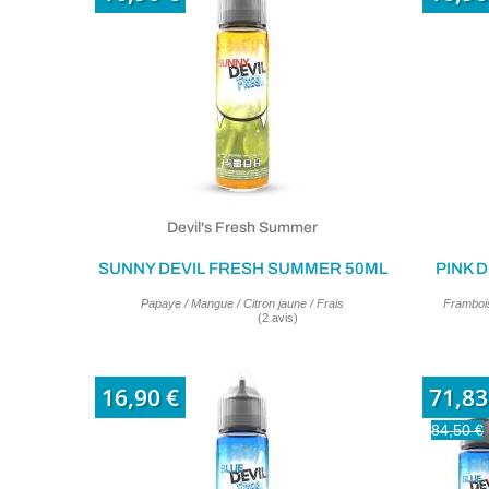
Devil's Fresh Summer
SUNNY DEVIL FRESH SUMMER 50ML
PINK 
Papaye / Mangue / Citron jaune / Frais
Frambois
16,90 €
71,83
84,50 €