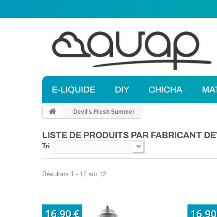
E-LIQUIDE
DIY
CHICHA
MA
Devil's Fresh Summer
LISTE DE PRODUITS PAR FABRICANT D
Tri
--
Résultats 1 - 12 sur 12.
16,90 €
16,90