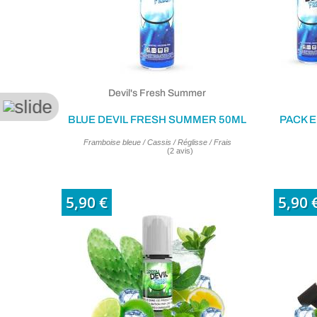
Devil's Fresh Summer
BLUE DEVIL FRESH SUMMER 50ML
PACK E
Framboise bleue / Cassis / Réglisse / Frais
5,90 €
5,90 
(2 avis)