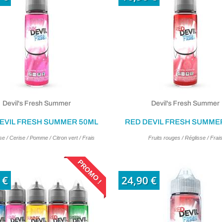
Devil's Fresh Summer
Devil's Fresh Summer
DEVIL FRESH SUMMER 50ML
RED DEVIL FRESH SUMME
e / Cerise / Pomme / Citron vert / Frais
Fruits rouges / Réglisse / Frai
PROMO !
 €
24,90 €