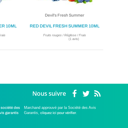
Devil's Fresh Summer
ER 10ML
RED DEVIL FRESH SUMMER 10ML
rais
Fruits rouges / Réglisse / Frais
Nous suivre
Marchand approuvé par la Société des Avis
Garantis,
cliquez ici pour vérifier
.