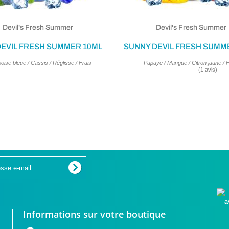
Devil's Fresh Summer
Devil's Fresh Summer
DEVIL FRESH SUMMER 10ML
SUNNY DEVIL FRESH SUMM
ise bleue / Cassis / Réglisse / Frais
Papaye / Mangue / Citron jaune / F
Informations sur votre boutique