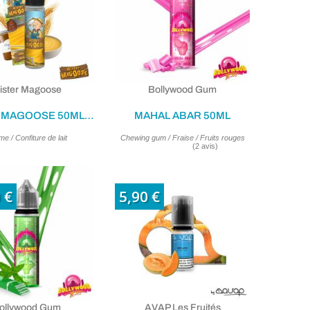
ister Magoose
Bollywood Gum
MISTER MAGOOSE 50ML - 0MG
MAHAL ABAR 50ML
e / Confiture de lait
Chewing gum / Fraise / Fruits rouges
 €
5,90 €
ollywood Gum
AVAP Les Fruités