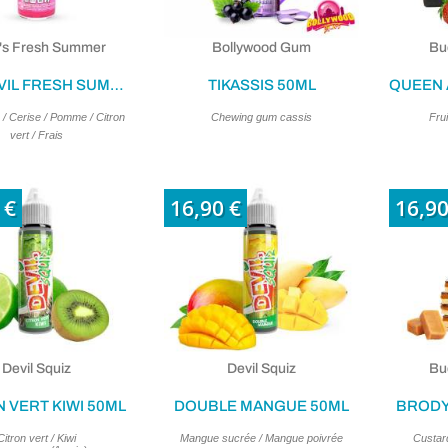
l's Fresh Summer
Bollywood Gum
Bu
PINK DEVIL FRESH SUMMER 50ML
TIKASSIS 50ML
/ Cerise / Pomme / Citron
Chewing gum cassis
Frui
vert / Frais
(2 avis)
 €
16,90 €
16,90
Devil Squiz
Devil Squiz
Bu
 VERT KIWI 50ML
DOUBLE MANGUE 50ML
BRODY
Citron vert / Kiwi
Mangue sucrée / Mangue poivrée
Custard