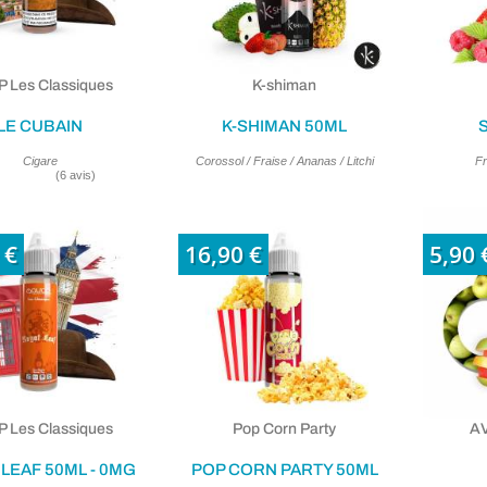
 Les Classiques
K-shiman
LE CUBAIN
K-SHIMAN 50ML
Cigare
Corossol / Fraise / Ananas / Litchi
Fr
 €
16,90 €
5,90 
 Les Classiques
Pop Corn Party
AV
LEAF 50ML - 0MG
POP CORN PARTY 50ML