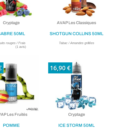
Cryptage
AVAP Les Classiques
SABRE 50ML
SHOTGUN COLLINS 50ML
uits rouges / Frais
Tabac / Amandes grillées
€
16,90 €
AP Les Fruités
Cryptage
POMME
ICE STORM 50ML