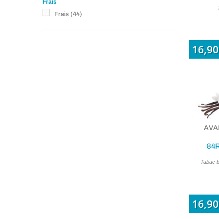
Frais
Frais
(44)
16,90
AVAP
84R
Tabac b
16,90