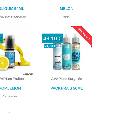
OLIGUM 50ML
MELON
ing gum chlorophylle
Melon
PROMO !
€
43,10 €
50,70 €
AP Les Fruités
AVAP Les Surgelés
POP LEMON
PACK FRAIS 50ML
Citron jaune