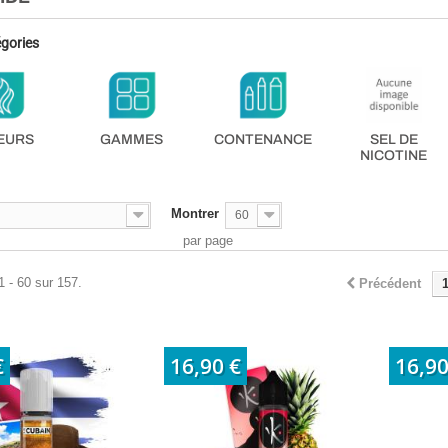
gories
EURS
GAMMES
CONTENANCE
SEL DE
NICOTINE
Montrer
60
par page
1 - 60 sur 157.
Précédent
€
16,90 €
16,90