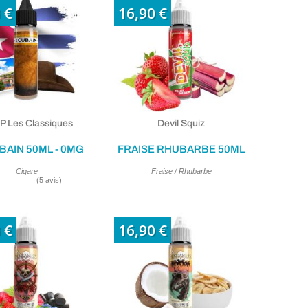
 €
16,90 €
(13 avis)
 Les Classiques
Devil Squiz
BAIN 50ML - 0MG
FRAISE RHUBARBE 50ML
Cigare
Fraise / Rhubarbe
 €
16,90 €