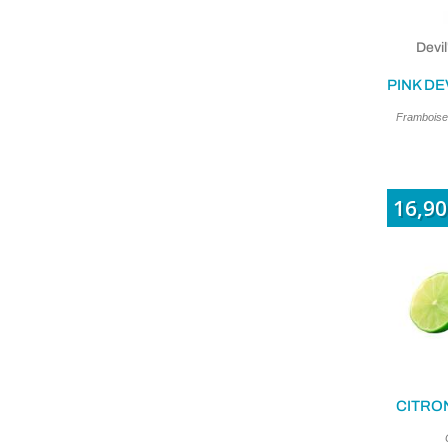
Devi
Framboise 
16,90
CITRON