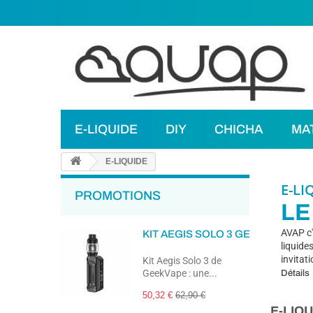
E-LIQUIDE
DIY
CHICHA
MA
E-LIQUIDE
E-LI
PROMOTIONS
LE
AVAP c'
KIT AEGIS SOLO 3 GEEKVAPE
liquide
invitati
Kit Aegis Solo 3 de
GeekVape : une...
Détails
50,32 €
62,90 €
E-LIQ