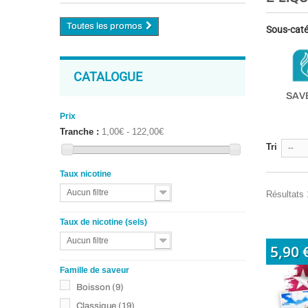
Toutes les promos
Sous-caté
CATALOGUE
SAV
Prix
Tranche :
1,00€ - 122,00€
Tri
--
Taux nicotine
Aucun filtre
Résultats 
Taux de nicotine (sels)
Aucun filtre
5,90 
Famille de saveur
Boisson
(9)
Classique
(19)