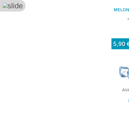
MELON
M
5,90 
AVA