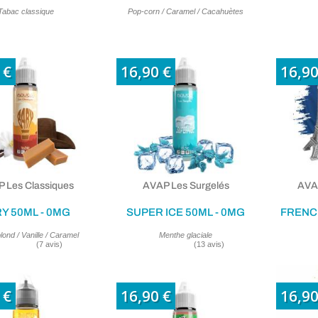
Tabac classique
Pop-corn / Caramel / Cacahuètes
 €
16,90 €
16,90
 Les Classiques
AVAP Les Surgelés
AVAP
Y 50ML - 0MG
SUPER ICE 50ML - 0MG
FRENC
lond / Vanille / Caramel
Menthe glaciale
(6 avis)
 €
16,90 €
16,90