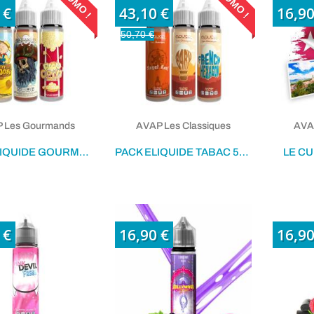
PROMO !
PROMO !
 €
43,10 €
16,90
50,70 €
(7 avis)
 Les Gourmands
AVAP Les Classiques
AVAP
PACK ELIQUIDE GOURMAND 50ML
PACK ELIQUIDE TABAC 50ML
LE CU
 €
16,90 €
16,90