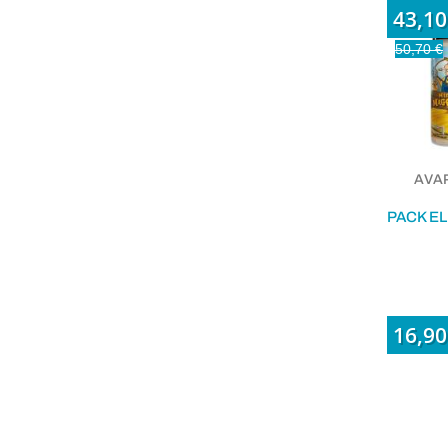
43,10
50,70 €
AVAP
16,90