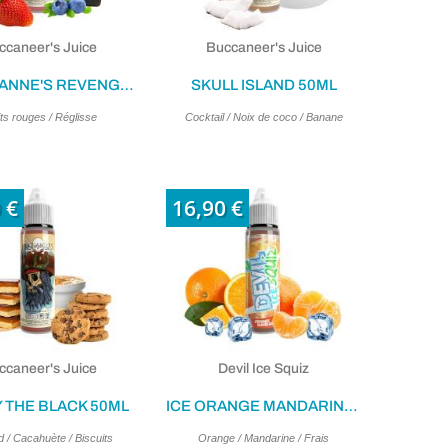
ccaneer's Juice
Buccaneer's Juice
QUEEN ANNE'S REVENGE 50ML
SKULL ISLAND 50ML
ts rouges / Réglisse
Cocktail / Noix de coco / Banane
(1 avis)
 €
16,90 €
ccaneer's Juice
Devil Ice Squiz
 THE BLACK 50ML
ICE ORANGE MANDARINE 50ML
 / Cacahuète / Biscuits
Orange / Mandarine / Frais