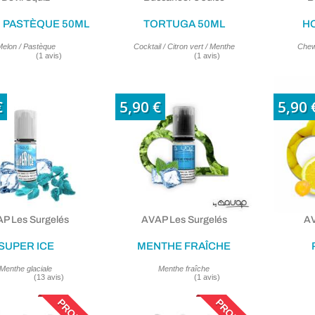
 PASTÈQUE 50ML
TORTUGA 50ML
H
elon / Pastèque
Cocktail / Citron vert / Menthe
Chew
€
5,90 €
5,90 
P Les Surgelés
AVAP Les Surgelés
AV
SUPER ICE
MENTHE FRAÎCHE
Menthe glaciale
Menthe fraîche