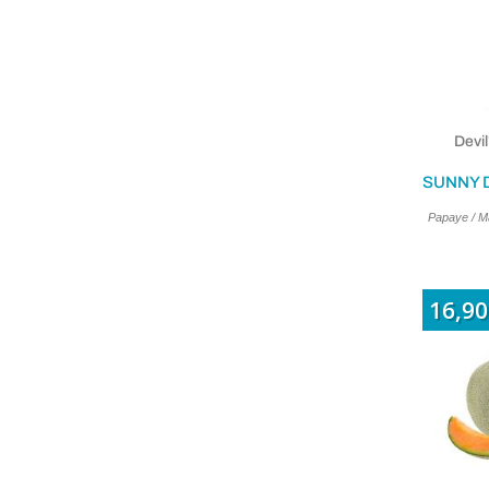
Devi
Papaye / Ma
16,90