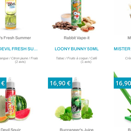
l's Fresh Summer
Rabbit Vape-it
M
SUNNY DEVIL FRESH SUMMER 50ML
LOONY BUNNY 50ML
ngue / Citron jaune / Frais
Tabac / Fruits à coque / Café
Crèm
 €
16,90 €
16,90
Devil Squiz
Buccaneer's Juice
B