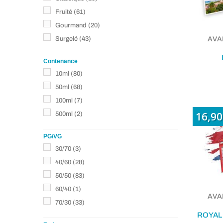
Fruité
(61)
Gourmand
(20)
Surgelé
(43)
AVAP
Contenance
10ml
(80)
50ml
(68)
100ml
(7)
16,90
500ml
(2)
PG/VG
30/70
(3)
40/60
(28)
50/50
(83)
60/40
(1)
AVAP
70/30
(33)
ROYAL 