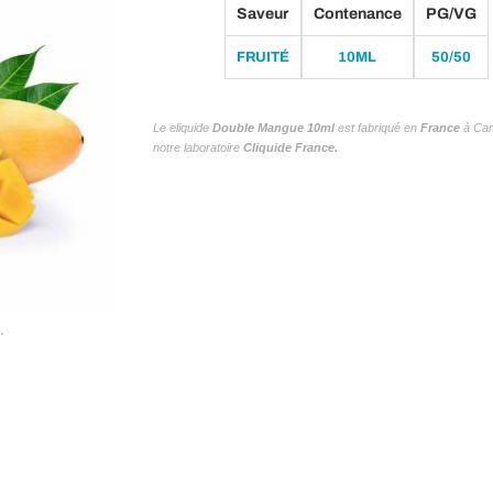
Saveur
Contenance
PG/VG
FRUITÉ
10ML
50/50
Le eliquide
Double Mangue 10ml
est fabriqué en
France
à Cam
notre laboratoire
Cliquide France.
.