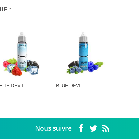
E :
ITE DEVIL...
BLUE DEVIL...
SUNNY DE
,90 €
16,90 €
16,90 €
Nous suivre