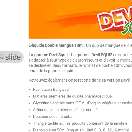
E-liquide Double Mangue 10ml :
Un duo de mangue délicieu
La gamme Devil Squiz :
La gamme
Devil SQUIZ
ce sont de
s'adapter à tout type de clearomiseurs et d'avoir le meille
se décline en deux formats, le format de poche 10ml vous
coup de la panne e-liquide.
Retrouvez également cette recette dans sa version Devil Ic
Fabrication française
Matières premières de qualité pharmaceutique.
Glycérine végétale sans OGM, d'origine végétale et cashe
Arômes alimentaires supérieur certifiés.
Bouchon sécurité enfant.
Triangle tactile sur les produits contenant de la nicotine.
Disponible en 50ml 0mg et en 10ml 0, 3, 8, 12,16 mg/ml