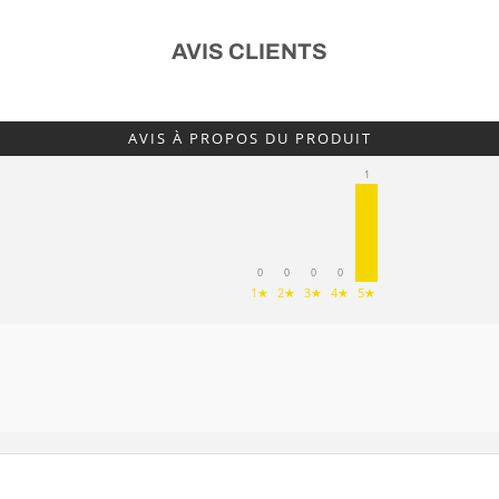
AVIS CLIENTS
AVIS À PROPOS DU PRODUIT
1
0
0
0
0
1★
2★
3★
4★
5★