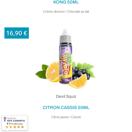
KONG 50ML
Crème dessert / Chocolat au lait
(14 avi
16,90 €
Devil Squiz
CITRON CASSIS 50ML
Citron jaune / Cassis
9.7
/10 (353 avis)
★★★★★