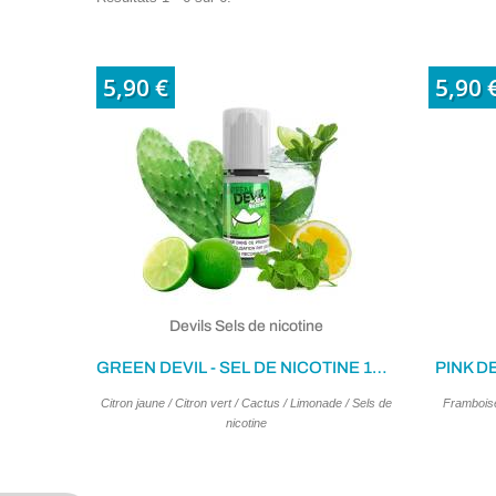
5,90 €
5,90 
Devils Sels de nicotine
GREEN DEVIL - SEL DE NICOTINE 10ML
PINK DE
Citron jaune / Citron vert / Cactus / Limonade / Sels de
Framboise
nicotine