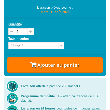
Livraison prévue pour le :
mardi 11 août 2026
Quantité
Taux nicotine
08 mg/ml
Ajouter au panier
Livraison offerte
à partir de 25€ d'achat !
Programme de fidélité
: 1 € offert par tranche de 10 €
d'achat.
Livraison en 24 heures
pour toutes commandes avant