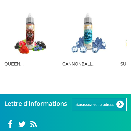
QUEEN...
CANNONBALL...
SUNN
16,90 €
16,90 €
5,90 €
Lettre d'informations