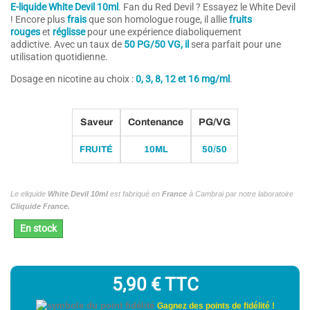
E-liquide White Devil 10ml
.
Fan du Red Devil ? Essayez le White Devil
! Encore plus
frais
que son homologue rouge, il allie
fruits
rouges
et
réglisse
pour une expérience diaboliquement
addictive
.
Avec un taux de
50 PG/50 VG, il
sera parfait pour une
(4 avis)
utilisation quotidienne.
Dosage en nicotine au choix :
0, 3, 8, 12 et 16 mg/ml
.
Saveur
Contenance
PG/VG
FRUITÉ
10ML
50/50
Le eliquide
White Devil 10ml
est fabriqué en
France
à Cambrai par notre laboratoire
Cliquide France.
En stock
5,90 €
TTC
Gagnez des points de fidélité !