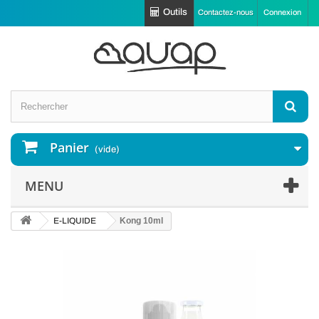
Outils
Contactez-nous
Connexion
Panier
(vide)
MENU
E-LIQUIDE
Kong 10ml