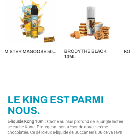
BRODY THE BLACK
MISTER MAGOOSE 50...
KON
10ML
16,90 €
16,90 
5,90 €
LE KING EST PARMI
NOUS.
E-liquide Kong 10ml :
Caché au plus profond de la jungle lactée
se cache Kong. Protégeant son trésor de douce crème
chocolatée. Ce délicieux e-liquide de Buccaneer's Juice va ravir