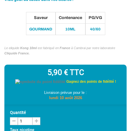
Saveur
Contenance
PG/VG
GOURMAND
10ML
40/60
Le eliquide
Kong 10ml
est fabriqué en
France
à Cambrai par notre laboratoire
Cliquide France.
5,90 €
TTC
Gagnez des points de fidélité !
Livraison prévue pour le :
lundi 10 août 2026
Quantité
Taux nicotine