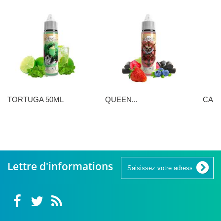
TORTUGA 50ML
QUEEN...
CANN
16,90 €
16,90 €
16,90 
Lettre d'informations