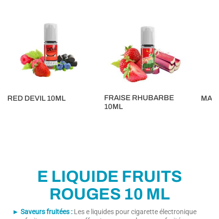
FRAISE RHUBARBE
RED DEVIL 10ML
MARY
10ML
5,90 €
5,90 €
5,90 €
E LIQUIDE FRUITS
ROUGES 10 ML
► Saveurs fruitées
:
Les e liquides pour cigarette électronique