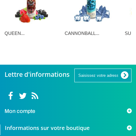
QUEEN...
CANNONBALL...
SUNN
16,90 €
16,90 €
5,90 €
Lettre d'informations
Mon compte
Informations sur votre boutique