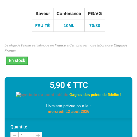
Saveur
Contenance
PG/VG
FRUITÉ
10ML
70/30
Le eliquide
Fraise
est fabriqué en
France
à Cambrai par notre laboratoire
Cliquide
France.
En stock
5,90 €
TTC
Gagnez des points de fidélité !
Livraison prévue pour le :
mercredi 12 août 2026
Quantité