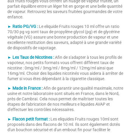
aux fruits rouges vous offrent un nuage de vapeur fruitée, un
parfait équilibre entre un léger hit en gorge et une belle quantité
de vapeur. Retrouvez les saveurs fruitées gourmandes de votre
enfance.
► Ratio PG/VG :
Le eliquide Fruits rouges 10 ml offre un ratio
70/30 pg vg sont taux de propylène glycol (pg) et de glycérine
végétale (VG) assure une bonne production de vapeur et une
excellente restitution des saveurs, adapté à une grande variété
de dispositifs de vapotage.
► Les Taux de Nicotines :
Afin de s'adapter à tous les profils de
vapoteur, nos petits formats vous offrent différent taux de
nicotine : 0mg/ml / 3mg/ml / 8mg/ml / 12mg/ml ainsi que
16mg/ml. Choisir des liquides nicotinés vous aidera à arrêter de
fumer si vous êtes dépendant à la cigarette classique.
► Made in France :
Afin de garantir une qualité maximale, notre
usine et notre laboratoire sont situés en France, dans le Nord,
près de Cambrai. Cela nous permet de maîtriser toutes les
étapes de fabrication de nos meilleurs e liquides AVAP et
d'effectuer les contrôles nécessaires.
► Flacon petit format :
Les eliquides Fruits rouges 10ml sont
proposés dans des flacons de 10 ml. Ils sont également dotés
d'un bouchon sécurisé et d'un embout fin pour faciliter le