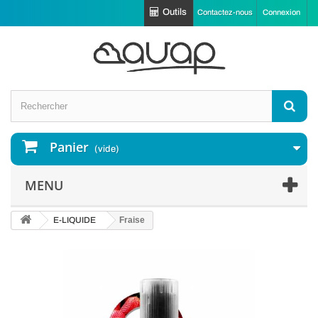
Outils
Contactez-nous
Connexion
Panier
(vide)
MENU
E-LIQUIDE
Fraise