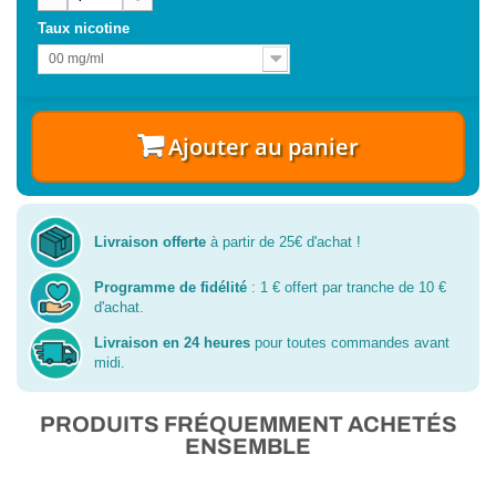
Taux nicotine
00 mg/ml
Ajouter au panier
Livraison offerte
à partir de 25€ d'achat !
Programme de fidélité
: 1 € offert par tranche de 10 €
d'achat.
Livraison en 24 heures
pour toutes commandes avant
midi.
PRODUITS FRÉQUEMMENT ACHETÉS
ENSEMBLE