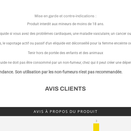
Mise en garde et contre-indications :
Produit interdit aux mineurs de moins de 18 ans.
uide si vous avez des problèmes cardiaques, une maladie vasculaire, un cancer o
 le vapotage actif ou passif d’un eliquide est déconseillé pour la femme enceinte ou al
Tenir hors de portée des enfants et des animaux
quide ne doit pas être consommé par un non-fumeur, chez qui il peut créer une dép
endance. Son utilisation par les non-fumeurs n'est pas recommandée.
AVIS CLIENTS
AVIS À PROPOS DU PRODUIT
3