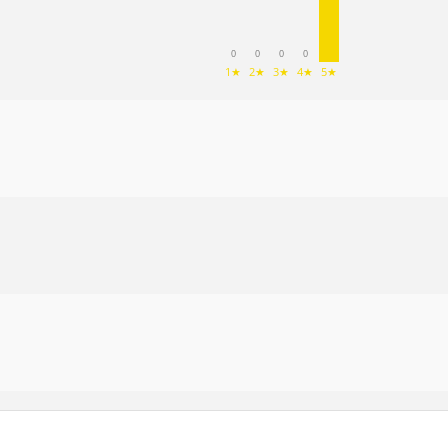
0
0
0
0
1★
2★
3★
4★
5★