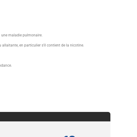
u une maladie pulmonaire.
laitante, en particulier s’il contient de la nicotine.
endance.