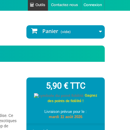
Outils
Contactez-nous
Connexion
Panier
(vide)
5,90 €
TTC
Gagnez
des points de fidélité !
Livraison prévue pour le :
ise. Ce
mardi 11 août 2026
 exotiques
up de