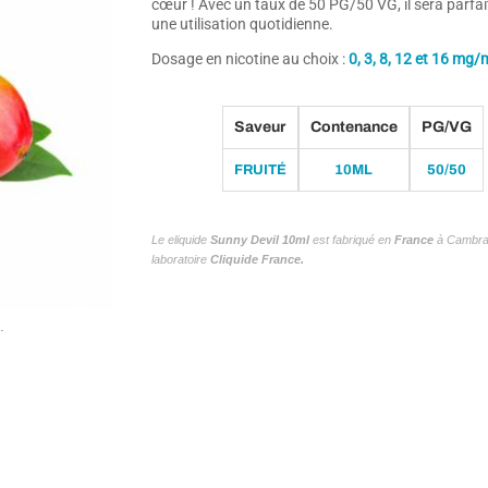
cœur !
Avec un taux de 50 PG/50 VG, il sera parfai
une utilisation quotidienne.
Dosage en nicotine au choix :
0, 3, 8, 12 et 16 mg/
Saveur
Contenance
PG/VG
FRUITÉ
10ML
50/50
Le eliquide
Sunny Devil 10ml
est fabriqué en
France
à Cambrai
laboratoire
Cliquide France.
.