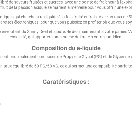
bré de saveurs fruitées et sucrées, avec une pointe de fraîcheur à l'expi
 fruit de la passion acidulé se marient à merveille pour vous offrir une e
xotiques qui cherchent un liquide à la fois fruité et frais. Avec un taux d
garettes électroniques, pour que vous puissiez en profiter où que vous soy
rme envoûtant du Sunny Devil et ajoutez-le dès maintenant à votre panier. 
ensoleillé, qui apportera une touche de fruité à votre quotidien.
Composition du e-liquide
 sont principalement composés de Propylène Glycol (PG) et de Glycérine 
un taux équilibré de 50 PG/50 VG, ce qui permet une compatibilité parfaite
Caratéristiques :
r.