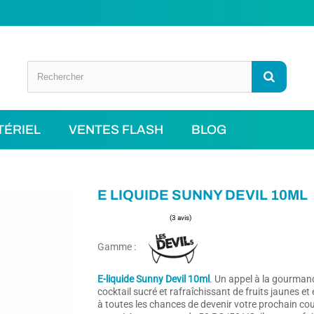
TÉRIEL
VENTES FLASH
BLOG
E LIQUIDE SUNNY DEVIL 10ML
Gamme :
(3 avis)
E-liquide Sunny Devil 10ml
.
Un appel à la gourmand
cocktail sucré et rafraîchissant de fruits jaunes et
à toutes les chances de devenir votre prochain co