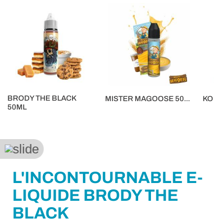
BRODY THE BLACK
MISTER MAGOOSE 50...
KON
50ML
16,90 €
5,90 €
16,90 €
L'INCONTOURNABLE E-
LIQUIDE BRODY THE
BLACK