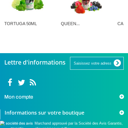
TORTUGA 50ML
QUEEN...
CANN
16,90 €
16,90 €
16,90 
Lettre d'informations
Mon compte
Informations sur votre boutique
Marchand approuvé par la Société des Avis Garantis,