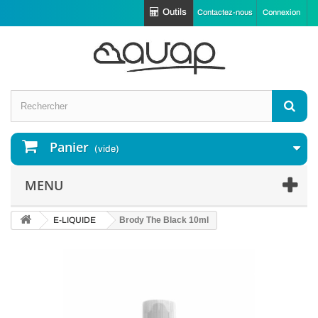
Outils
Contactez-nous
Connexion
Panier
(vide)
MENU
E-LIQUIDE
Brody The Black 10ml