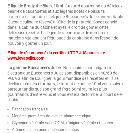
E-liquide Brody the Black 10ml :
Custard gourmand au délicieux
beurre de cacahuètes et aux légères notes de biscuits
caramélisés font de cet eliquide Buccaneer’s Juice une véritable
légende culinaire réservé à l’élite de la piraterie. Soyez convié
dans la cabine du cabine et ayez le droit de goûter cette
délicieuse recette. La légende raconte que de nombreux
matelots rejoignaient l'équipage du capitaine dans l'espoir de
pouvoir y goûter un jour.
E-liquide récompensé du certificat TOP JUS par le site
www.levapelier.com
La gamme Buccaneer's Juice :
Nos liquides pour cigarette
électronique Buccaneer's Juice sont disponibles en 40/60 de
PG/VG afin de souligner la gourmandise des recettes et ils se
déclinent en deux formats, le format de poche 10ml vous suivra
partout tandis que son grand frère 50ml ravira les plus
gourmands d'entre vous et vous évitera de tomber à court de e-
liquide.
Fabrication française
Matières premières de qualité pharmaceutique.
Glycérine végétale sans OGM, d'origine végétale et casher.
Arômes alimentaires supérieur certifiés.