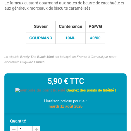
Le fameux custard gourmand aux notes de beurre de cacahuète et
aux généreux morceaux de biscuits caramélisés.
(3 avis)
Saveur
Contenance
PG/VG
GOURMAND
10ML
40/60
Le eliquide
Brody The Black 10ml
est fabriqué en
France
à Cambrai par notre
laboratoire
Cliquide France.
5,90 €
TTC
Gagnez des points de fidélité !
Livraison prévue pour le :
mardi 11 août 2026
Quantité