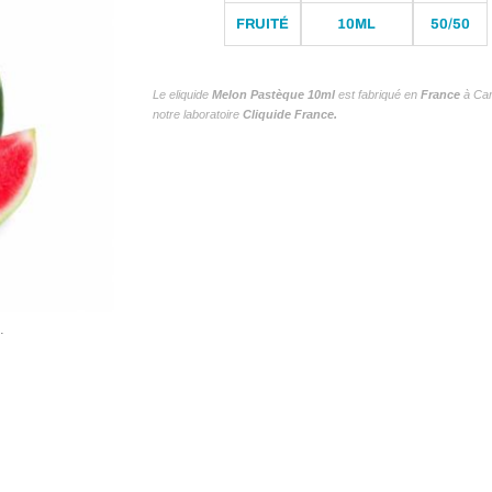
FRUITÉ
10ML
50/50
Le eliquide
Melon Pastèque 10ml
est fabriqué en
France
à Cam
notre laboratoire
Cliquide France.
.