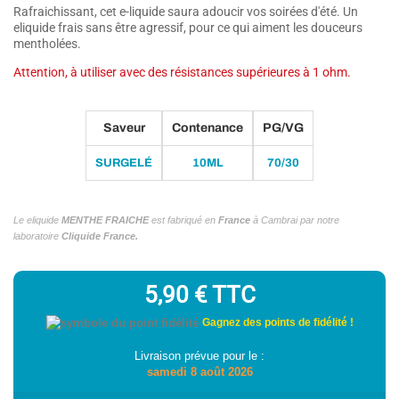
Rafraichissant, cet e-liquide saura adoucir vos soirées d'été. Un
eliquide frais sans être agressif, pour ce qui aiment les douceurs
mentholées.
Attention, à utiliser avec des résistances supérieures à 1 ohm.
Saveur
Contenance
PG/VG
SURGELÉ
10ML
70/30
Le eliquide
MENTHE FRAICHE
est fabriqué en
France
à Cambrai par notre
laboratoire
Cliquide France.
5,90 €
TTC
Gagnez des points de fidélité !
Livraison prévue pour le :
samedi 8 août 2026