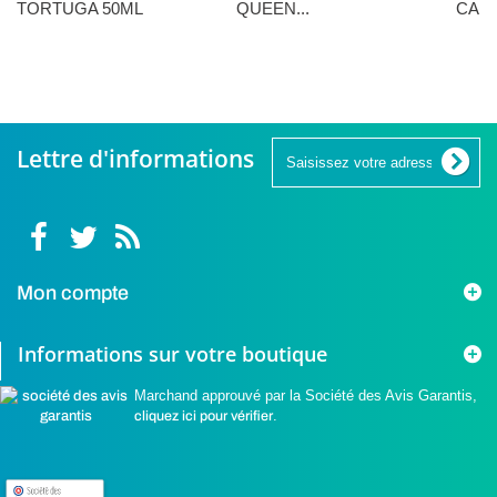
TORTUGA 50ML
QUEEN...
CANN
16,90 €
16,90 €
16,90 
Lettre d'informations
Mon compte
Informations sur votre boutique
Marchand approuvé par la Société des Avis Garantis,
cliquez ici pour vérifier
.