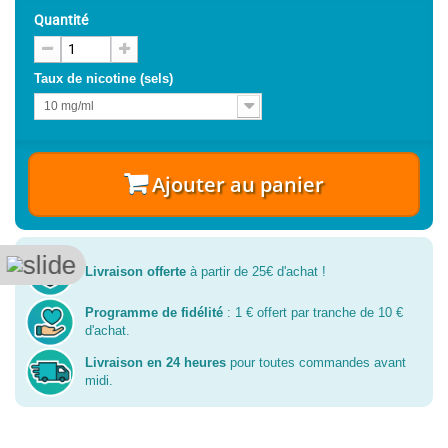
Quantité
Taux de nicotine (sels)
10 mg/ml
Ajouter au panier
Livraison offerte
à partir de 25€ d'achat !
Programme de fidélité
: 1 € offert par tranche de 10 €
d'achat.
Livraison en 24 heures
pour toutes commandes avant
midi.