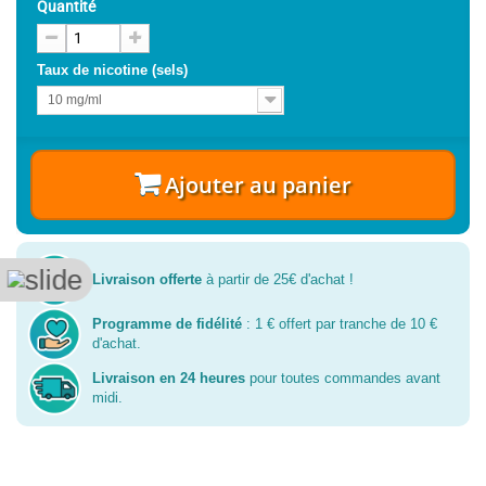
Quantité
Taux de nicotine (sels)
10 mg/ml
Ajouter au panier
Livraison offerte
à partir de 25€ d'achat !
Programme de fidélité
: 1 € offert par tranche de 10 €
d'achat.
Livraison en 24 heures
pour toutes commandes avant
midi.