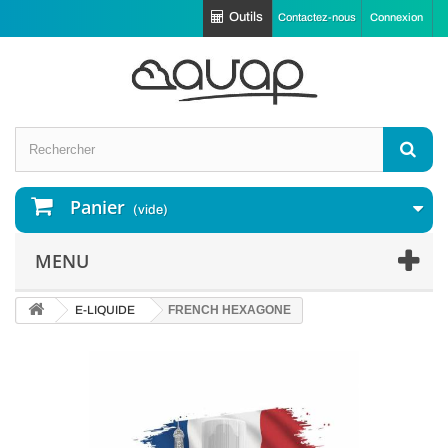
Outils
Contactez-nous
Connexion
Panier
(vide)
MENU
E-LIQUIDE
FRENCH HEXAGONE