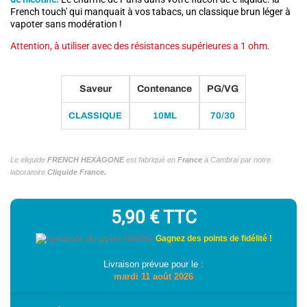
French touch' qui manquait à vos tabacs, un classique brun léger à
vapoter sans modération !
Attention, à utiliser avec des résistances supérieures a 1 ohm.
Saveur
Contenance
PG/VG
CLASSIQUE
10ML
70/30
Le eliquide
FRENCH HEXAGONE
est fabriqué en
France
à Cambrai par notre
laboratoire
Cliquide France.
5,90 €
TTC
Gagnez des points de fidélité !
Livraison prévue pour le :
mardi 11 août 2026