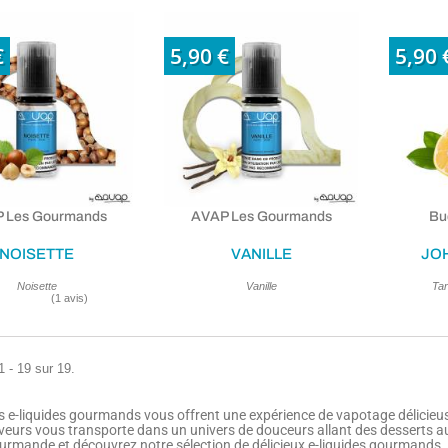
€
5,90 €
5,90 
(6 avis)
 Les Gourmands
AVAP Les Gourmands
Bu
NOISETTE
VANILLE
JO
Noisette
Vanille
Tar
1 - 19 sur 19.
s e-liquides gourmands vous offrent une expérience de vapotage délicieus
veurs vous transporte dans un univers de douceurs allant des desserts au
urmande et découvrez notre sélection de délicieux e-liquides gourmands.