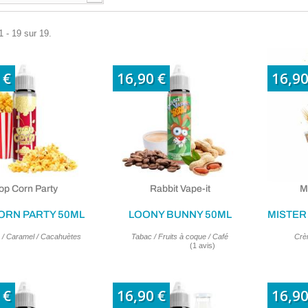
1 - 19 sur 19.
 €
16,90 €
16,90
op Corn Party
Rabbit Vape-it
M
ORN PARTY 50ML
LOONY BUNNY 50ML
 / Caramel / Cacahuètes
Tabac / Fruits à coque / Café
Crèm
 €
16,90 €
16,90