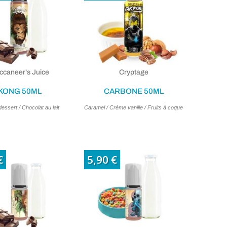
ccaneer's Juice
Cryptage
KONG 50ML
CARBONE 50ML
ssert / Chocolat au lait
Caramel / Crème vanille / Fruits à coque
€
5,90 €
(1 avis)