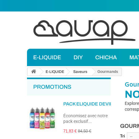
E-LIQUIDE
DIY
CHICHA
MA
E-LIQUIDE
Saveurs
Gourmands
Gou
PROMOTIONS
NO
Explore
PACK ELIQUIDE DEVIL FRESH 50
corresp
Économisez avec notre
pack exclusif...
GOUR
71,83 €
84,50 €
Tri
--