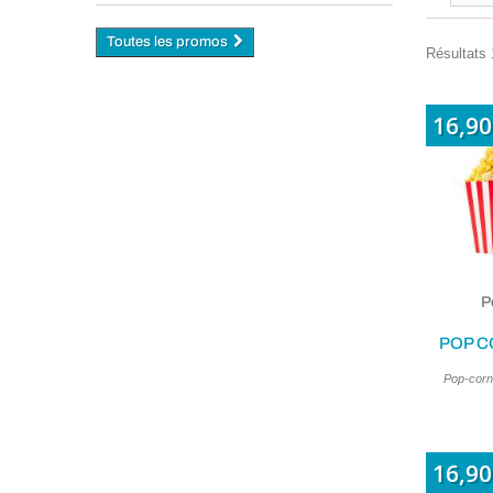
Toutes les promos
Résultats 
16,90
P
POP C
Pop-corn
16,90