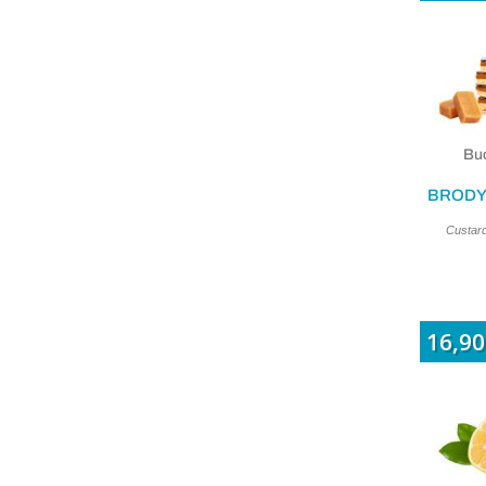
Buc
BRODY
Custard
16,90