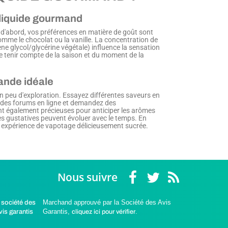
-liquide gourmand
 d'abord, vos préférences en matière de goût sont
omme le chocolat ou la vanille. La concentration de
ne glycol/glycérine végétale) influence la sensation
de tenir compte de la saison et du moment de la
ande idéale
n peu d'exploration. Essayez différentes saveurs en
(2 avis)
r des forums en ligne et demandez des
t également précieuses pour anticiper les arômes
ces gustatives peuvent évoluer avec le temps. En
e expérience de vapotage délicieusement sucrée.
Nous suivre
Marchand approuvé par la Société des Avis
Garantis,
cliquez ici pour vérifier
.