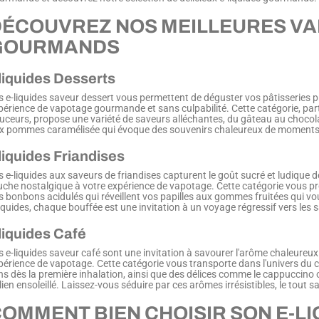
ÉCOUVREZ NOS MEILLEURES VAR
GOURMANDS
liquides Desserts
s e-liquides saveur dessert vous permettent de déguster vos pâtisseries pr
périence de vapotage gourmande et sans culpabilité. Cette catégorie, par
uceurs, propose une variété de saveurs alléchantes, du gâteau au chocola
x pommes caramélisée qui évoque des souvenirs chaleureux de moments pa
liquides Friandises
s e-liquides aux saveurs de friandises capturent le goût sucré et ludique
uche nostalgique à votre expérience de vapotage. Cette catégorie vous pr
s bonbons acidulés qui réveillent vos papilles aux gommes fruitées qui vous
liquides, chaque bouffée est une invitation à un voyage régressif vers les
liquides Café
s e-liquides saveur café sont une invitation à savourer l'arôme chaleureux
périence de vapotage. Cette catégorie vous transporte dans l'univers du ca
ns dès la première inhalation, ainsi que des délices comme le cappuccino
lien ensoleillé. Laissez-vous séduire par ces arômes irrésistibles, le tout 
OMMENT BIEN CHOISIR SON E-L