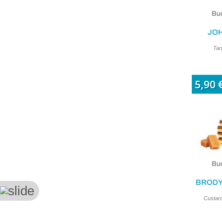
Buc
JOH
Tar
5,90 
Buc
BRODY
Custard