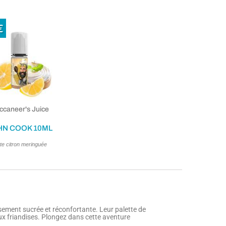
€
ccaneer's Juice
HN COOK 10ML
te citron meringuée
ement sucrée et réconfortante. Leur palette de
x friandises. Plongez dans cette aventure