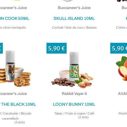
caneer's Juice
Buccaneer's Juice
Bu
N COOK 50ML
SKULL ISLAND 10ML
te citron meringuée
Cocktail / Noix de coco / Banane
Crème de
€
5,90 €
5,90 
caneer's Juice
Rabbit Vape-it
AVAP
 THE BLACK 10ML
LOONY BUNNY 10ML
 / Cacahuète / Biscuits
Tabac / Fruits à coque / Café
Pomme
caramélisés