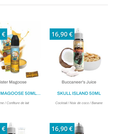
 €
16,90 €
ister Magoose
Buccaneer's Juice
MISTER MAGOOSE 50ML - 0MG
SKULL ISLAND 50ML
e / Confiture de lait
Cocktail / Noix de coco / Banane
 €
16,90 €