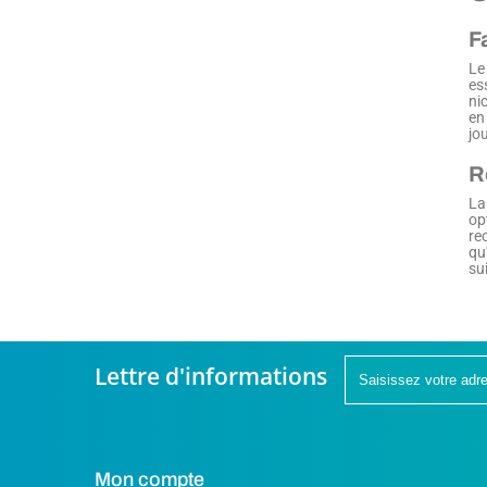
F
Le
es
ni
en
jo
R
La
op
re
qu
su
Lettre d'informations
Mon compte