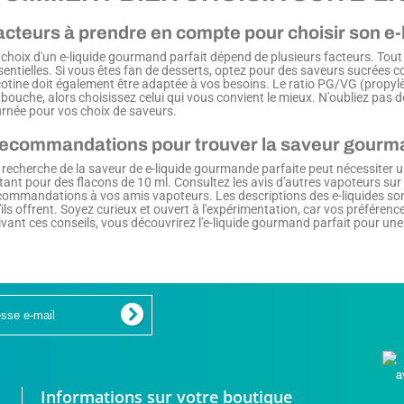
acteurs à prendre en compte pour choisir son e
 choix d'un e-liquide gourmand parfait dépend de plusieurs facteurs. Tout
sentielles. Si vous êtes fan de desserts, optez pour des saveurs sucrées c
cotine doit également être adaptée à vos besoins. Le ratio PG/VG (propylè
 bouche, alors choisissez celui qui vous convient le mieux. N'oubliez pas 
urnée pour vos choix de saveurs.
ecommandations pour trouver la saveur gourm
 recherche de la saveur de e-liquide gourmande parfaite peut nécessiter u
tant pour des flacons de 10 ml. Consultez les avis d'autres vapoteurs su
commandations à vos amis vapoteurs. Les descriptions des e-liquides son
(3 avis)
'ils offrent. Soyez curieux et ouvert à l'expérimentation, car vos préféren
ivant ces conseils, vous découvrirez l'e-liquide gourmand parfait pour un
Informations sur votre boutique