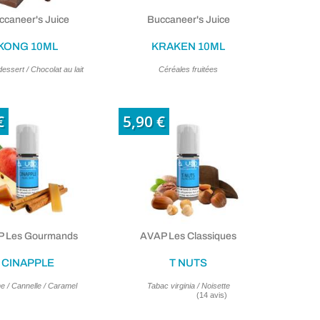
ccaneer's Juice
Buccaneer's Juice
KONG 10ML
KRAKEN 10ML
ssert / Chocolat au lait
Céréales fruitées
€
5,90 €
 Les Gourmands
AVAP Les Classiques
CINAPPLE
T NUTS
 / Cannelle / Caramel
Tabac virginia / Noisette