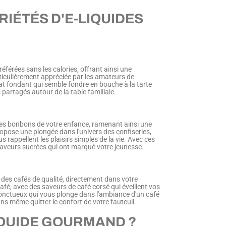
IÉTÉS D'E-LIQUIDES
éférées sans les calories, offrant ainsi une
ticulièrement appréciée par les amateurs de
t fondant qui semble fondre en bouche à la tarte
rtagés autour de la table familiale.
 des bonbons de votre enfance, ramenant ainsi une
opose une plongée dans l'univers des confiseries,
 rappellent les plaisirs simples de la vie. Avec ces
 saveurs sucrées qui ont marqué votre jeunesse.
 des cafés de qualité, directement dans votre
fé, avec des saveurs de café corsé qui éveillent vos
 onctueux qui vous plonge dans l'ambiance d'un café
sans même quitter le confort de votre fauteuil.
IQUIDE GOURMAND ?