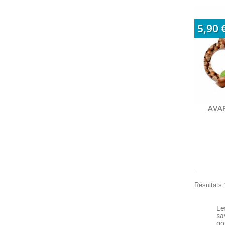
5,90 
AVAP
Résultats 
Le
sa
go