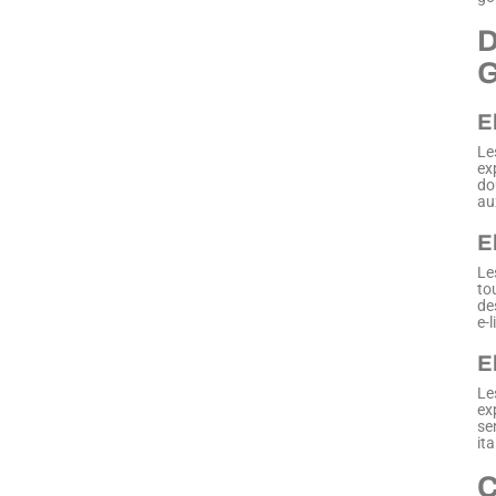
D
E
Le
ex
do
au
E
Le
to
de
e-
E
Le
ex
se
ita
C