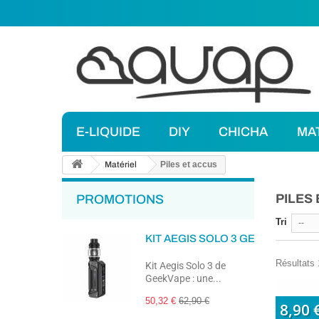
E-LIQUIDE
DIY
CHICHA
MA
Matériel
Piles et accus
PILES
PROMOTIONS
Tri
--
KIT AEGIS SOLO 3 GEEKVAPE
Résultats 1
Kit Aegis Solo 3 de
GeekVape : une...
50,32 €
62,90 €
8,90 