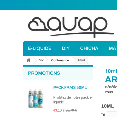
E-LIQUIDE
DIY
CHICHA
MA
DIY
Contenance
10ml
10m
PROMOTIONS
AR
Bénéfic
PACK FRAIS 50ML
vous.
Profitez de notre pack e-
liquide...
10ML
43,10 €
50,70 €
Tri
--