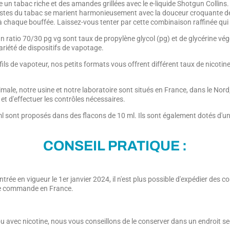
e un tabac riche et des amandes grillées avec le e-liquide Shotgun Colli
stes du tabac se marient harmonieusement avec la douceur croquante des 
 à chaque bouffée. Laissez-vous tenter par cette combinaison raffinée qu
 un ratio 70/30 pg vg sont taux de propylène glycol (pg) et de glycérine 
ariété de dispositifs de vapotage.
ofils de vapoteur, nos petits formats vous offrent différent taux de nico
imale, notre usine et notre laboratoire sont situés en France, dans le Nor
 et d'effectuer les contrôles nécessaires.
l sont proposés dans des flacons de 10 ml. Ils sont également dotés d'un 
CONSEIL PRATIQUE :
trée en vigueur le 1er janvier 2024, il n'est plus possible d'expédier de
tre commande en France.
ou avec nicotine, nous vous conseillons de le conserver dans un endroit sec