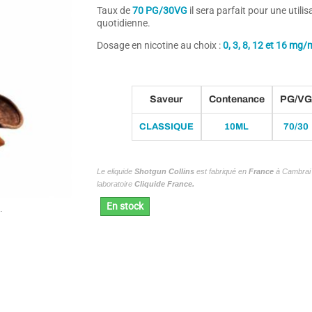
Taux de
7
0 PG/30VG
il sera parfait pour une utilis
quotidienne.
Dosage en nicotine au choix :
0, 3, 8, 12 et 16 mg/
Saveur
Contenance
PG/VG
CLASSIQUE
10ML
70/30
Le eliquide
Shotgun Collins
est fabriqué en
France
à Cambrai 
laboratoire
Cliquide France.
En stock
.