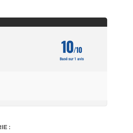
10
/10
Basé sur 1 avis
E :