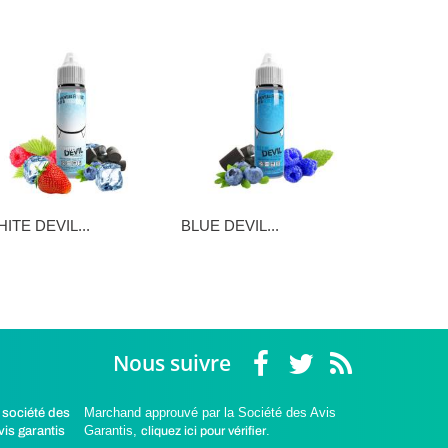
ITE DEVIL...
BLUE DEVIL...
SUNNY DE
,90 €
16,90 €
16,90 €
Nous suivre
Marchand approuvé par la Société des Avis
Garantis,
cliquez ici pour vérifier
.