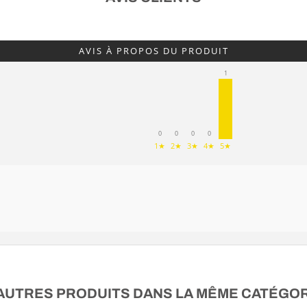
AVIS À PROPOS DU PRODUIT
1
0
0
0
0
1★
2★
3★
4★
5★
 AUTRES PRODUITS DANS LA MÊME CATÉGORI