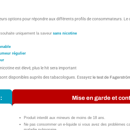
usieurs options pour répondre aux différents profils de consommateurs. Le
i souhaite uniquement la saveur
sans nicotine
nnable
umeur régulier
ur
icotine est élevé, plus le hit sera important
s sont disponibles auprès des tabacologues. Essayez
le test de Fagerströ
:
Mise en garde et cont
Produit interdit aux mineurs de moins de 18 ans.
Ne pas consommer un e-liquide si vous avez des problèmes ca
maladie pulmonaire.