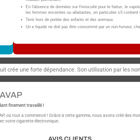
En l'absence de données sur l'innocuité pour le fœtus, le vapota
les femmes enceintes ou allaitantes, en particulier s'il contient 
Tenir hors de portée des enfants et des animaux.
Un e liquide ne doit pas être consommé par un non-fumeur, che
uit crée une forte dépendance. Son utilisation par les 
 AVAP
t finement travaillé !
P, où tout a commencé ! Grâce à cette gamme, nous avons créé des mono
ec votre cigarette électronique.
AVIS CLIENTS