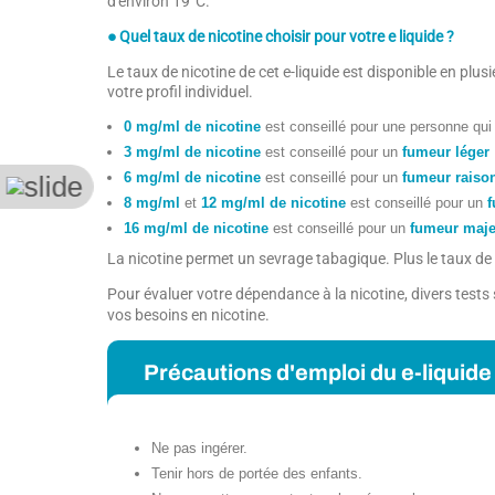
d'environ 19°C.
● Quel taux de nicotine choisir pour votre e liquide ?
Le taux de nicotine de cet e-liquide est disponible en pl
votre profil individuel.
0 mg/ml de nicotine
est conseillé pour une personne qu
3 mg/ml de nicotine
est conseillé pour un
fumeur léger
6 mg/ml de nicotine
est conseillé pour un
fumeur raiso
8 mg/ml
et
12 mg/ml de nicotine
est conseillé pour un
f
16 mg/ml de nicotine
est conseillé pour un
fumeur maje
La nicotine permet un sevrage tabagique. Plus le taux de n
Pour évaluer votre dépendance à la nicotine, divers test
vos besoins en nicotine.
Précautions d'emploi du e-liquide 
Ne pas ingérer.
Tenir hors de portée des enfants.