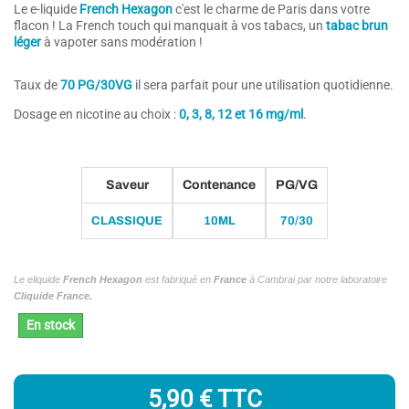
Le e-liquide
French Hexagon
c'est le charme de Paris dans votre
flacon ! La French touch qui manquait à vos tabacs, un
tabac brun
léger
à vapoter sans modération !
(5 avis)
Taux de
7
0 PG/30VG
il sera parfait pour une utilisation quotidienne.
Dosage en nicotine au choix :
0, 3, 8, 12 et 16 mg/ml
.
Saveur
Contenance
PG/VG
CLASSIQUE
10ML
70/30
Le eliquide
French Hexagon
est fabriqué en
France
à Cambrai par notre laboratoire
Cliquide France.
En stock
5,90 €
TTC