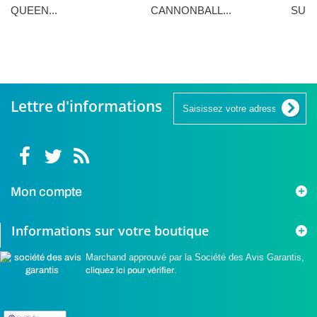
QUEEN...
CANNONBALL...
SUNN
16,90 €
16,90 €
5,90 €
Lettre d'informations
Mon compte
Informations sur votre boutique
Marchand approuvé par la Société des Avis Garantis,
cliquez ici pour vérifier
.