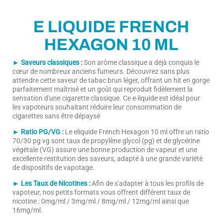
E LIQUIDE FRENCH
HEXAGON 10 ML
► Saveurs classiques :
Son arôme classique a déjà conquis le
cœur de nombreux anciens fumeurs. Découvrez sans plus
attendre cette saveur de tabac brun léger, offrant un hit en gorge
parfaitement maîtrisé et un goût qui reproduit fidèlement la
sensation d'une cigarette classique. Ce e-liquide est idéal pour
les vapoteurs souhaitant réduire leur consommation de
cigarettes sans être dépaysé
► Ratio PG/VG :
Le eliquide French Hexagon 10 ml offre un ratio
70/30 pg vg sont taux de propylène glycol (pg) et de glycérine
végétale (VG) assure une bonne production de vapeur et une
excellente restitution des saveurs, adapté à une grande variété
de dispositifs de vapotage.
► Les Taux de Nicotines :
Afin de s'adapter à tous les profils de
vapoteur, nos petits formats vous offrent différent taux de
nicotine : 0mg/ml / 3mg/ml / 8mg/ml / 12mg/ml ainsi que
16mg/ml.