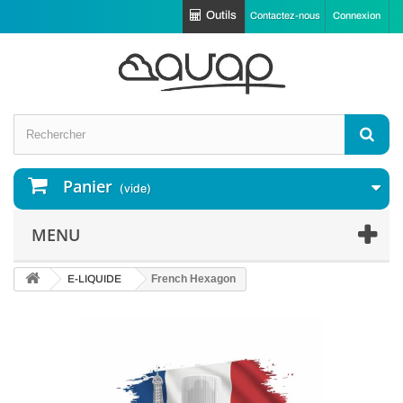
Outils
Contactez-nous
Connexion
Panier
(vide)
MENU
E-LIQUIDE
French Hexagon