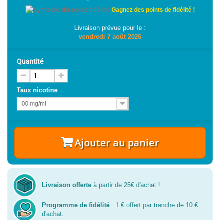
Gagnez des points de fidélité !
Livraison prévue pour le :
vendredi 7 août 2026
Quantité
Taux nicotine
00 mg/ml
Ajouter au panier
Livraison offerte
à partir de 25€ d'achat !
Programme de fidélité
: 1 € offert par tranche de 10 €
d'achat.