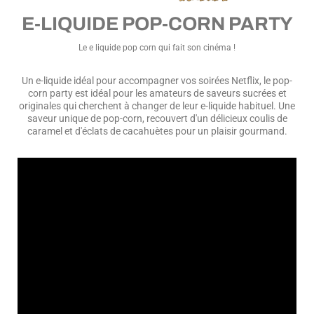
E-LIQUIDE POP-CORN PARTY
Le e liquide pop corn qui fait son cinéma !
Un e-liquide idéal pour accompagner vos soirées Netflix,
l
e pop-
corn party est idéal pour les amateurs de saveurs sucrées et
originales qui cherchent à changer de leur e-liquide habituel. U
ne
saveur unique de pop-corn, recouvert d'un délicieux coulis de
caramel et d'éclats de cacahuètes pour un plaisir gourmand.