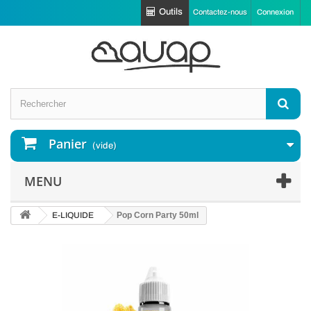
Outils
Contactez-nous
Connexion
Panier
(vide)
MENU
E-LIQUIDE
Pop Corn Party 50ml