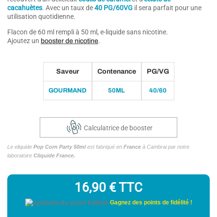
cacahuètes
. Avec un taux de
40 PG/60VG
il sera parfait pour une
utilisation quotidienne.
Flacon de 60 ml rempli à 50 ml, e-liquide sans nicotine.
Ajoutez un
.
booster de nicotine
Saveur
Contenance
PG/VG
GOURMAND
50ML
40/60
Calculatrice de booster
Le eliquide
Pop Corn Party 50ml
est fabriqué en
France
à Cambrai par notre
laboratoire
Cliquide France.
16,90 €
TTC
Gagnez des points de fidélité !