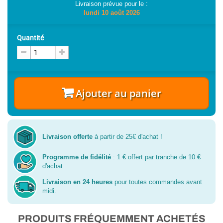
Livraison prévue pour le :
lundi 10 août 2026
Quantité
Ajouter au panier
Livraison offerte
à partir de 25€ d'achat !
Programme de fidélité
: 1 € offert par tranche de 10 €
d'achat.
Livraison en 24 heures
pour toutes commandes avant
midi.
PRODUITS FRÉQUEMMENT ACHETÉS