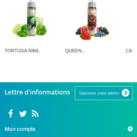
TORTUGA 50ML
QUEEN...
CANN
16,90 €
16,90 €
16,90 
Lettre d'informations
Mon compte