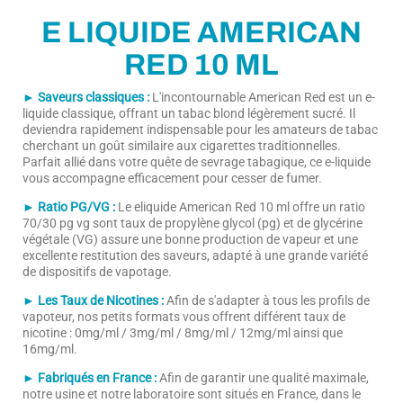
E LIQUIDE AMERICAN
RED 10 ML
► Saveurs classiques :
L'incontournable American Red est un e-
liquide classique, offrant un tabac blond légèrement sucré. Il
deviendra rapidement indispensable pour les amateurs de tabac
cherchant un goût similaire aux cigarettes traditionnelles.
Parfait allié dans votre quête de sevrage tabagique, ce e-liquide
vous accompagne efficacement pour cesser de fumer.
► Ratio PG/VG :
Le eliquide American Red 10 ml offre un ratio
70/30 pg vg sont taux de propylène glycol (pg) et de glycérine
végétale (VG) assure une bonne production de vapeur et une
excellente restitution des saveurs, adapté à une grande variété
de dispositifs de vapotage.
► Les Taux de Nicotines :
Afin de s'adapter à tous les profils de
vapoteur, nos petits formats vous offrent différent taux de
nicotine : 0mg/ml / 3mg/ml / 8mg/ml / 12mg/ml ainsi que
16mg/ml.
► Fabriqués en France :
Afin de garantir une qualité maximale,
notre usine et notre laboratoire sont situés en France, dans le