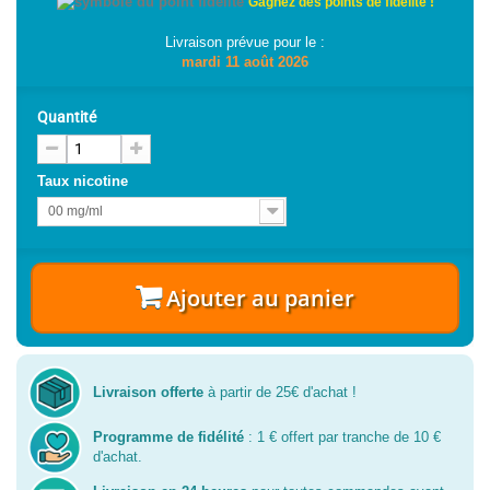
Gagnez des points de fidélité !
Livraison prévue pour le :
mardi 11 août 2026
Quantité
Taux nicotine
00 mg/ml
Ajouter au panier
Livraison offerte
à partir de 25€ d'achat !
Programme de fidélité
: 1 € offert par tranche de 10 €
d'achat.