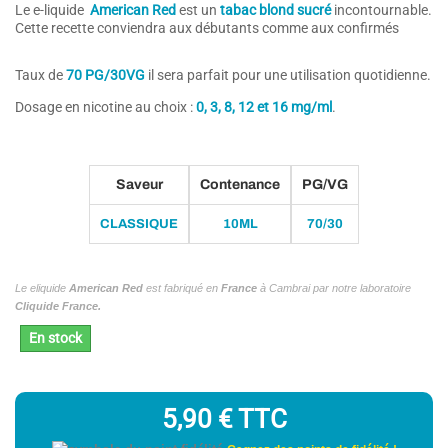
Le e-liquide
American Red
est un
tabac
blond sucré
incontournable.
Cette recette conviendra aux débutants comme aux confirmés
(10 avis)
Taux de
7
0 PG/30VG
il sera parfait pour une utilisation quotidienne.
Dosage en nicotine au choix :
0, 3, 8, 12 et 16 mg/ml
.
Saveur
Contenance
PG/VG
CLASSIQUE
10ML
70/30
Le eliquide
American Red
est fabriqué en
France
à Cambrai par notre laboratoire
Cliquide France.
En stock
5,90 €
TTC