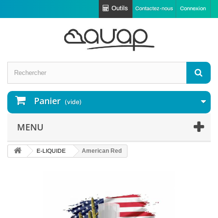
Outils
Contactez-nous
Connexion
Panier
(vide)
MENU
E-LIQUIDE
American Red