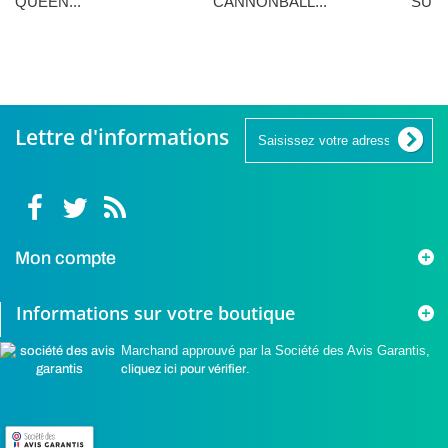
QUEEN...
CANNONBALL...
SUNN
16,90 €
16,90 €
5,90 €
Lettre d'informations
Mon compte
Informations sur votre boutique
Marchand approuvé par la Société des Avis Garantis,
cliquez ici pour vérifier
.