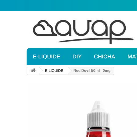
E-LIQUIDE
DIY
CHICHA
MA
E-LIQUIDE
Red Devil 50ml - 0mg