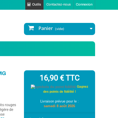
Outils
Contactez-nous
Connexion
Panier
(vide)
0MG
16,90 €
TTC
Gagnez
des points de fidélité !
Livraison prévue pour le :
its rouges
samedi 8 août 2026
égère de
nse