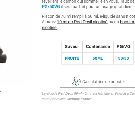
réveillera le démon qui sommeille en vous. Taux d
PG/50VG
il sera parfait pour un usage quotidien.
Flacon de 70 ml rempli à 50 ml, e-liquide sans nicot
Ajoutez
ou un
10 ml de Red Devil nicotiné
booster
.
nicotine
Saveur
Contenance
PG/VG
FRUITÉ
50ML
50/50
Calculatrice de booster
.
Le eliquide
Red Devil 50ml - 0mg
est fabriqué en
France
à Cam
notre laboratoire
Cliquide France.