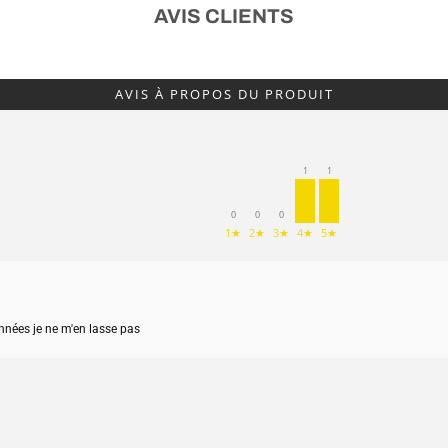
AVIS CLIENTS
AVIS À PROPOS DU PRODUIT
1
1
0
0
0
1★
2★
3★
4★
5★
nnées je ne m'en lasse pas