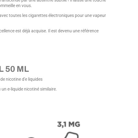
ranscendé par une absinthe subtile ! Il laisse une touche
sommeille en vous.
 avec toutes les cigarettes électroniques pour une vapeur
cellence est déjà acquise. Il est devenu une référence
L 50 ML
e nicotine d'e liquides
 un e-liquide nicotiné similaire.