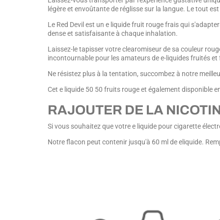
Laissez-vous transporter par l'expérience gustative unique
légère et envoûtante de réglisse sur la langue. Le tout est
Le Red Devil est un e liquide fruit rouge frais qui s'ada
dense et satisfaisante à chaque inhalation.
Laissez-le tapisser votre clearomiseur de sa couleur rouge
incontournable pour les amateurs de e-liquides fruités et f
Ne résistez plus à la tentation, succombez à notre meilleu
Cet e liquide 50 50 fruits rouge et également disponible e
RAJOUTER DE LA NICOTIN
Si vous souhaitez que votre e liquide pour cigarette élect
Notre flacon peut contenir jusqu'à 60 ml de eliquide. Remp