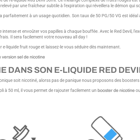
 de l'e-liquide Red Devil 50ml. Ce mélange complexe de fruits rouges est t
 relevé par une fraîcheur subtile à l'expiration qui réveillera le démon qui 
ptera parfaitement à un usage quotidien. Son taux de 50 PG/50 VG est idéal
 intense et envoûter vos papilles à chaque bouffée. Avec le Red Devil, l'ex
rais. Il sera facilement votre nouveau all day !
r e-liquide fruit rouge et laissez-le vous séduire dès maintenant.
n
version sel de nicotine
E DANS SON E-LIQUIDE RED DEVI
ronique soit nicotiné, alorss pas de panique nous proposons des boosters d
li à 50 ml, il vous permet de rajouter facilement un
ou
booster de nicotine