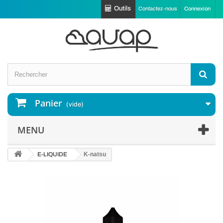
Outils
Contactez-nous
Connexion
Panier
(vide)
MENU
E-LIQUIDE
K-natsu