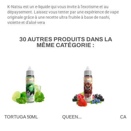
K-Natsu est un e-liquide qui vous invite à l'exotisme et au
dépaysement. Laissez vous tenter par une expérience de vape
originale grâce à une recette ultra fruitée à base de nashi,
violette et d'aloé vera
30 AUTRES PRODUITS DANS LA
MÊME CATÉGORIE :
TORTUGA 50ML
QUEEN...
CANN
16,90 €
16,90 €
16,90 