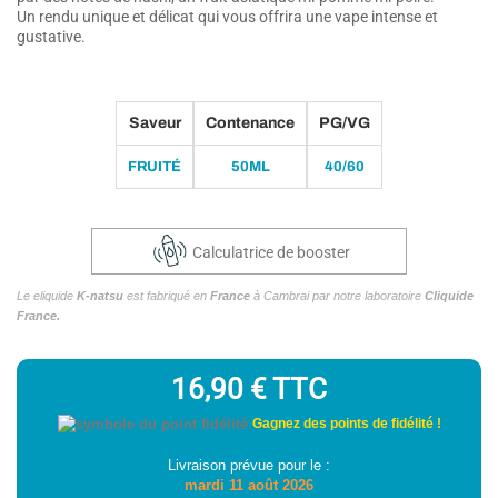
Un rendu unique et délicat qui vous offrira une vape intense et
gustative.
Saveur
Contenance
PG/VG
FRUITÉ
50ML
40/60
Calculatrice de booster
Le eliquide
K-natsu
est fabriqué en
France
à Cambrai par notre laboratoire
Cliquide
France.
16,90 €
TTC
Gagnez des points de fidélité !
Livraison prévue pour le :
mardi 11 août 2026