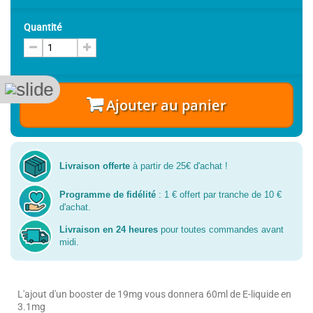
Quantité
Ajouter au panier
Livraison offerte
à partir de 25€ d'achat !
Programme de fidélité
: 1 € offert par tranche de 10 €
d'achat.
Livraison en 24 heures
pour toutes commandes avant
midi.
L'ajout d'un booster de 19mg vous donnera 60ml de E-liquide en
3.1mg