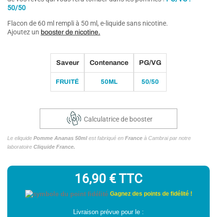
50/50
Flacon de 60 ml rempli à 50 ml, e-liquide sans nicotine.
Ajoutez un
booster de nicotine.
Saveur
Contenance
PG/VG
FRUITÉ
50ML
50/50
Calculatrice de booster
Le eliquide
Pomme Ananas 50ml
est fabriqué en
France
à Cambrai par notre
laboratoire
Cliquide France.
16,90 €
TTC
Gagnez des points de fidélité !
Livraison prévue pour le :