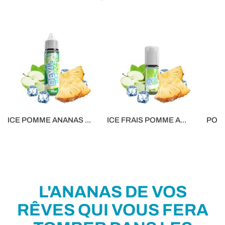
ICE POMME ANANAS ...
ICE FRAIS POMME A...
POM
16,90 €
5,90 €
5,90 €
L'ANANAS DE VOS
RÊVES QUI VOUS FERA