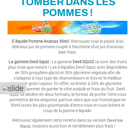
TOMBER DANS LES
POMMES !
E-liquide Pomme Ananas 50ml :
Retrouvez tout le plaisir d'un
délicieux jus de pomme couplé à l'exotisme d'un jus d'ananas
bien frais.
La gamme Devil Squiz :
La gamme
Devil SQUIZ
ce sont des fruits
plus vrais que nature ! Les e-liquides Devil Squiz sont disponibles
en 50% propylène glycol et 50% glycérine végétale afin de
s'adapter à tout type de clearomiseurs et d'avoir le meilleur
rapport goût/vapeur. En effet, se limiter à 50% de glycérine
végétale permet de garder le côté acidulé et frais du fruit. Devil
Squiz se décline en deux formats, le format de poche 10ml vous
permettra de les emporter partout alors que son homologue en
50ml ravira les plus gourmands d'entre vous et vous évitera le
coup de la panne e-liquide.
Retrouvez également cette recette dans sa version
Devil Ice
, toujours aussi bon et terriblement plus frais !
Squiz