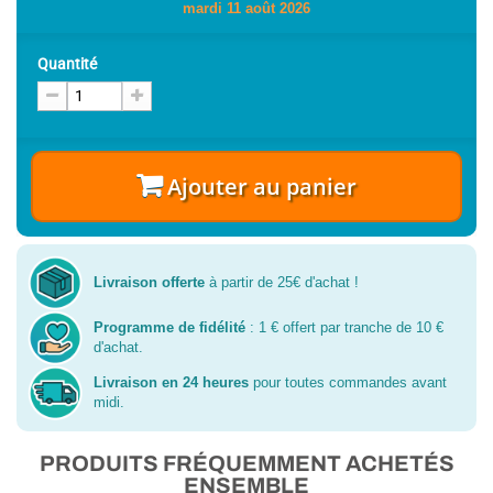
mardi 11 août 2026
Quantité
Ajouter au panier
Livraison offerte
à partir de 25€ d'achat !
Programme de fidélité
: 1 € offert par tranche de 10 €
d'achat.
Livraison en 24 heures
pour toutes commandes avant
midi.
PRODUITS FRÉQUEMMENT ACHETÉS
ENSEMBLE