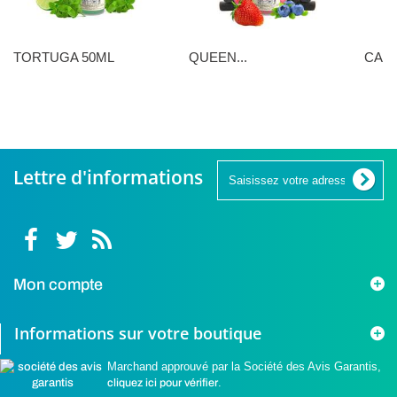
TORTUGA 50ML
QUEEN...
CANN
16,90 €
16,90 €
16,90 
Lettre d'informations
Mon compte
Informations sur votre boutique
Marchand approuvé par la Société des Avis Garantis,
cliquez ici pour vérifier
.