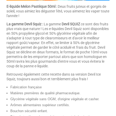
E-liquide Melon Pastèque 50ml :
Deux fruits juteux et gorgés de
soleil, vous aimiez les déguster l'été, vous aimerez les vaper toute
l'année !
La gamme Devil Squiz :
La gamme
Devil SQUIZ
ce sont des fruits
plus vrais que nature ! Les e-liquides Devil Squiz sont disponibles
en 50% propylène glycol et 50% glycérine végétale afin de
s'adapter à tout type de clearomiseurs et d'avoir le meilleur
rapport goût/vapeur. En effet, se limiter à 50% de glycérine
végétale permet de garder le côté acidulé et frais du fruit. Devil
Squiz se décline en deux formats, le format de poche 10ml vous
permettra de les emporter partout alors que son homologue en
50ml ravira les plus gourmands d'entre vous et vous évitera le
coup de la panne e-liquide.
Retrouvez également cette recette dans sa version Devil Ice
Squiz, toujours aussi bon et terriblement plus frais !
Fabrication française
Matières premières de qualité pharmaceutique.
Glycérine végétale sans OGM, d'origine végétale et casher.
Arômes alimentaires supérieur certifiés.
Bouchon sécurité enfant.