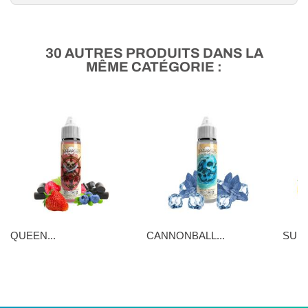
30 AUTRES PRODUITS DANS LA
MÊME CATÉGORIE :
QUEEN...
CANNONBALL...
SUNN
16,90 €
16,90 €
5,90 €