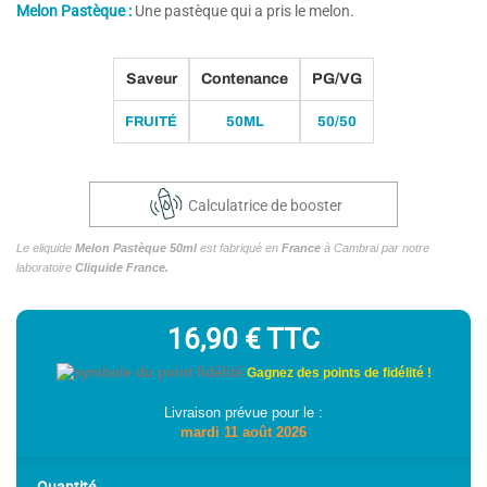
Melon Pastèque :
Une pastèque qui a pris le melon.
(1 avis)
Saveur
Contenance
PG/VG
FRUITÉ
50ML
50/50
Calculatrice de booster
Le eliquide
Melon Pastèque 50ml
est fabriqué en
France
à Cambrai par notre
laboratoire
Cliquide France.
16,90 €
TTC
Gagnez des points de fidélité !
Livraison prévue pour le :
mardi 11 août 2026