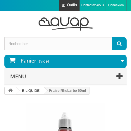
Outils
Contactez-nous
Connexion
Panier
(vide)
MENU
E-LIQUIDE
Fraise Rhubarbe 50ml