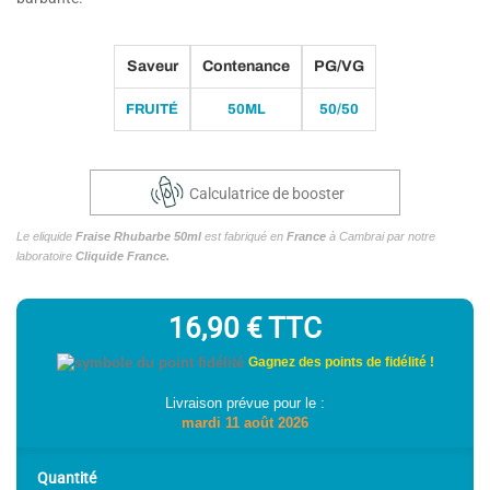
Saveur
Contenance
PG/VG
FRUITÉ
50ML
50/50
Calculatrice de booster
Le eliquide
Fraise Rhubarbe 50ml
est fabriqué en
France
à Cambrai par notre
laboratoire
Cliquide France.
16,90 €
TTC
Gagnez des points de fidélité !
Livraison prévue pour le :
mardi 11 août 2026
Quantité