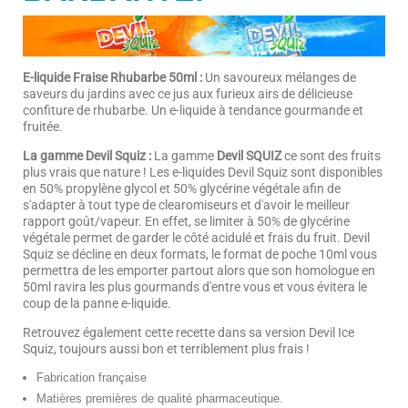
E-liquide Fraise Rhubarbe 50ml :
Un savoureux mélanges de
saveurs du jardins avec ce jus aux furieux airs de délicieuse
confiture de rhubarbe. Un e-liquide à tendance gourmande et
fruitée.
La gamme Devil Squiz :
La gamme
Devil SQUIZ
ce sont des fruits
plus vrais que nature ! Les e-liquides Devil Squiz sont disponibles
en 50% propylène glycol et 50% glycérine végétale afin de
s'adapter à tout type de clearomiseurs et d'avoir le meilleur
rapport goût/vapeur. En effet, se limiter à 50% de glycérine
végétale permet de garder le côté acidulé et frais du fruit. Devil
Squiz se décline en deux formats, le format de poche 10ml vous
permettra de les emporter partout alors que son homologue en
50ml ravira les plus gourmands d'entre vous et vous évitera le
coup de la panne e-liquide.
Retrouvez également cette recette dans sa version Devil Ice
Squiz, toujours aussi bon et terriblement plus frais !
Fabrication française
Matières premières de qualité pharmaceutique.