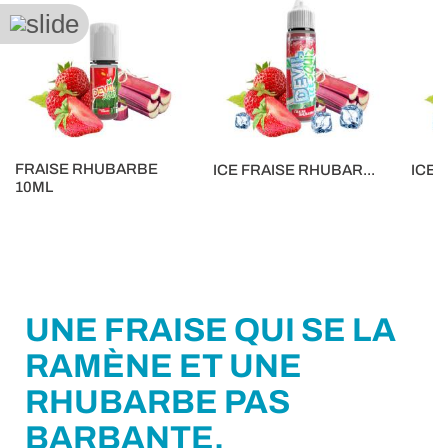
FRAISE RHUBARBE
ICE FRAISE RHUBAR...
ICE 
10ML
16,90 €
5,90 €
5,90 €
UNE FRAISE QUI SE LA
RAMÈNE ET UNE
RHUBARBE PAS
BARBANTE.