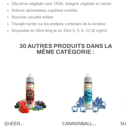
Glycérine végétale sans OGM, d'origine végétale et casher.
Arômes alimentaires supérieur certifiés.
Bouchon sécurité enfant.
Triangle tactile sur les produits contenant de la nicotine.
Disponible en 50ml 0mg et en 10ml 0, 3, 8, 12,16 mg/ml
30 AUTRES PRODUITS DANS LA
MÊME CATÉGORIE :
QUEEN...
CANNONBALL...
SUNN
16,90 €
16,90 €
5,90 €