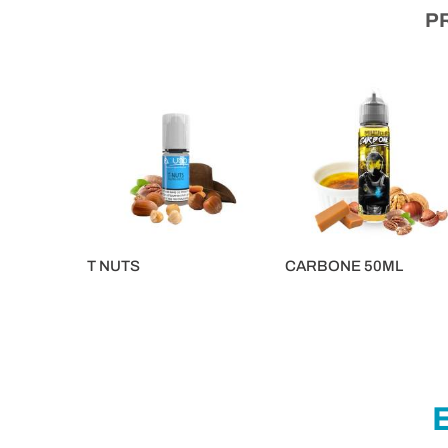
P
T NUTS
CARBONE 50ML
5,90 €
16,90 €