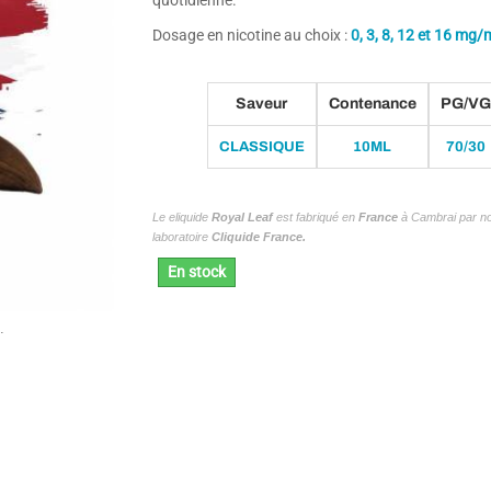
Dosage en nicotine au choix :
0, 3, 8, 12 et 16 mg/
Saveur
Contenance
PG/VG
CLASSIQUE
10ML
70/30
Le eliquide
Royal Leaf
est fabriqué en
France
à Cambrai par no
laboratoire
Cliquide France.
En stock
.