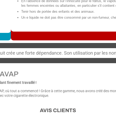
En l'absence de données sur l'innocuité pour le fœtus, le vapota
les femmes enceintes ou allaitantes, en particulier s'il contient 
Tenir hors de portée des enfants et des animaux.
Un e liquide ne doit pas être consommé par un non-fumeur, che
uit crée une forte dépendance. Son utilisation par les 
 AVAP
t finement travaillé !
P, où tout a commencé ! Grâce à cette gamme, nous avons créé des mono
ec votre cigarette électronique.
AVIS CLIENTS