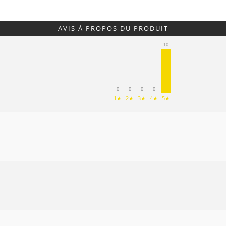
AVIS À PROPOS DU PRODUIT
10
0
0
0
0
1★
2★
3★
4★
5★