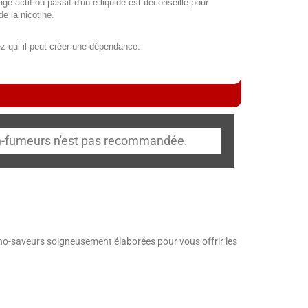
ge actif ou passif d'un e-liquide est déconseillé pour
de la nicotine.
z qui il peut créer une dépendance.
non-fumeurs n'est pas recommandée.
-saveurs soigneusement élaborées pour vous offrir les