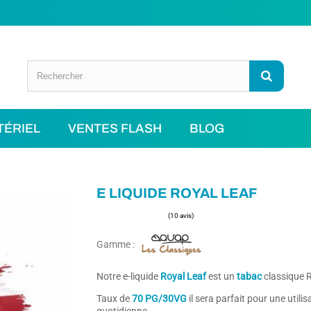
TÉRIEL
VENTES FLASH
BLOG
E LIQUIDE ROYAL LEAF
Gamme :
(10 avis)
Notre e-liquide
Royal Leaf
est un
tabac
classique 
Taux de
7
0 PG/30VG
il sera parfait pour une utilis
quotidienne.