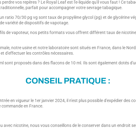
perdre vos repères ? Le Royal Leaf est l'e-liquide qu'il vous faut ! Ce ta
e traditionnelle, parfait pour accompagner votre sevrage tabagique.
un ratio 70/30 pg vg sont taux de propylène glycol (pg) et de glycérine 
de variété de dispositifs de vapotage.
ofils de vapoteur, nos petits formats vous offrent différent taux de nico
imale, notre usine et notre laboratoire sont situés en France, dans le Nor
 et d'effectuer les contrôles nécessaires.
 sont proposés dans des flacons de 10 ml. Ils sont également dotés d'un 
CONSEIL PRATIQUE :
trée en vigueur le 1er janvier 2024, il n'est plus possible d'expédier de
tre commande en France.
ou avec nicotine, nous vous conseillons de le conserver dans un endroit sec