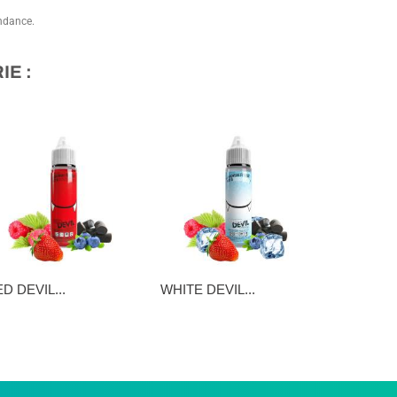
endance.
E :
D DEVIL...
WHITE DEVIL...
BLUE DEVI
,90 €
16,90 €
16,90 €