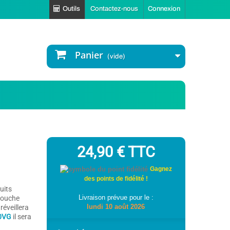
Outils
Contactez-nous
Connexion
Panier
(vide)
24,90 €
TTC
Gagnez
des points de fidélité !
uits
Livraison prévue pour le :
touche
lundi 10 août 2026
réveillera
0VG
il sera