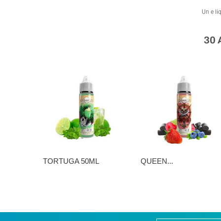
Un e li
30
TORTUGA 50ML
QUEEN...
16,90 €
16,90 €