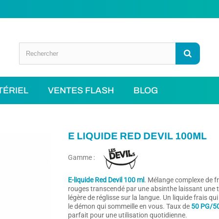
TÉRIEL
VENTES FLASH
BLOG
E LIQUIDE RED DEVIL 100ML
Gamme :
E-liquide Red Devil 100 ml
. Mélange complexe de fr
rouges transcendé par une absinthe laissant une 
légère de réglisse sur la langue. Un liquide frais qui 
le démon qui sommeille en vous. T
aux de
50 PG/5
parfait pour une utilisation quotidienne.