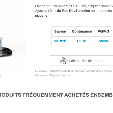
Flacon de 120 ml rempli à 100 ml, e-liquide sans ni
Ajoutez
ou un
10 ml
de Red Devil nicotiné
booster
.
nicotine
Saveur
Contenance
PG/VG
FRUITÉ
100ML
50/50
Calculatrice de booster
Le eliquide
Red Devil 100ml
est fabriqué en
France
à Cambrai 
laboratoire
Cliquide France.
.
RODUITS FRÉQUEMMENT ACHETÉS ENSEMB