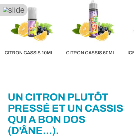
CITRON CASSIS 10ML
CITRON CASSIS 50ML
ICE 
5,90 €
16,90 €
5,90 €
UN CITRON PLUTÔT
PRESSÉ ET UN CASSIS
QUI A BON DOS
(D'ÂNE...).