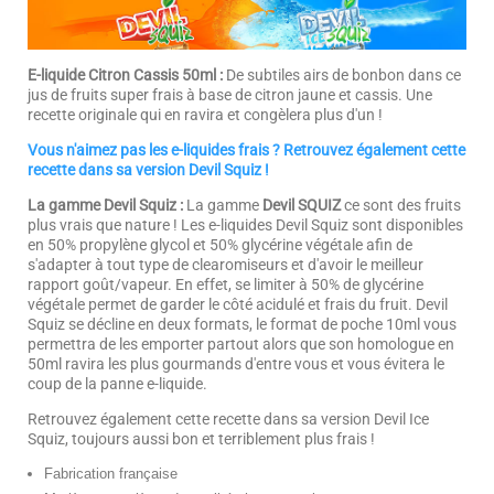
E-liquide Citron Cassis 50ml :
De subtiles airs de bonbon dans ce
jus de fruits super frais à base de citron jaune et cassis. Une
recette originale qui en ravira et congèlera plus d'un !
Vous n'aimez pas les e-liquides frais ? Retrouvez également cette
recette dans sa version Devil Squiz !
La gamme Devil Squiz :
La gamme
Devil SQUIZ
ce sont des fruits
plus vrais que nature ! Les e-liquides Devil Squiz sont disponibles
en 50% propylène glycol et 50% glycérine végétale afin de
s'adapter à tout type de clearomiseurs et d'avoir le meilleur
rapport goût/vapeur. En effet, se limiter à 50% de glycérine
végétale permet de garder le côté acidulé et frais du fruit. Devil
Squiz se décline en deux formats, le format de poche 10ml vous
permettra de les emporter partout alors que son homologue en
50ml ravira les plus gourmands d'entre vous et vous évitera le
coup de la panne e-liquide.
Retrouvez également cette recette dans sa version Devil Ice
Squiz, toujours aussi bon et terriblement plus frais !
Fabrication française