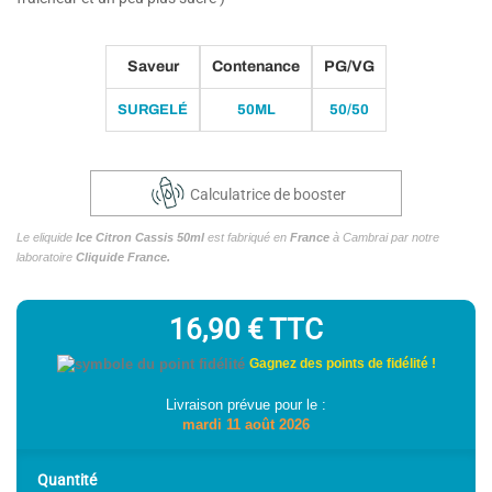
Saveur
Contenance
PG/VG
SURGELÉ
50ML
50/50
Calculatrice de booster
Le eliquide
Ice Citron Cassis 50ml
est fabriqué en
France
à Cambrai par notre
laboratoire
Cliquide France.
16,90 €
TTC
Gagnez des points de fidélité !
Livraison prévue pour le :
mardi 11 août 2026
Quantité