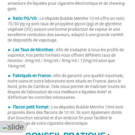
amateurs d'e-liquides pour cigarette électronique et de chewing-
gum.
► Ratio PG/VG :
Le eliquide Bubble Menthe 10 ml offre un ratio
70/30 pg vg sont taux de propylène glycol (pg) et de glycérine
végétale (VG) assure une bonne production de vapeur et une
excellente restitution des saveurs, adapté à une grande variété
de dispositifs de vapotage.
► Les Taux de Nicotines :
Afin de s'adapter à tous les profils de
vapoteur, nos petits formats vous offrent différent taux de
nicotine : 0mg/ml / 3mg/ml / 8mg/ml / 12mg/ml ainsi que
16mg/ml.
► Fabriqués en France :
Afin de garantir une qualité maximale,
notre usine et notre laboratoire sont situés en France, dans le
Nord, près de Cambrai. Cela nous permet de maîtriser toutes les
étapes de fabrication de nos meilleurs e liquides AVAP et
d'effectuer les contrôles nécessaires.
► Flacon petit format :
Les eliquides Bubble Menthe 10ml sont
proposés dans des flacons de 10 ml. Ils sont également dotés
d'un bouchon sécurisé et d'un embout fin pour faciliter le
remplissage de votre cigarette électronique.