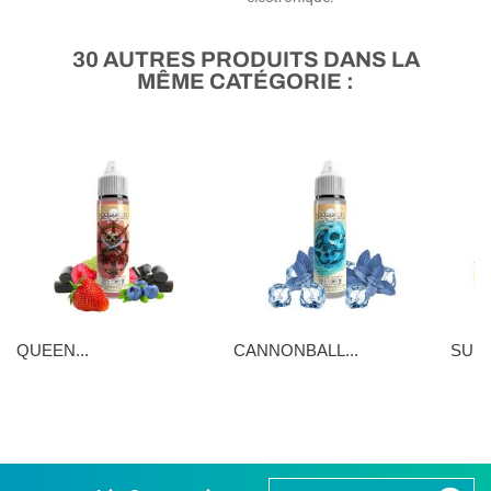
30 AUTRES PRODUITS DANS LA
MÊME CATÉGORIE :
QUEEN...
CANNONBALL...
SUNN
16,90 €
16,90 €
5,90 €