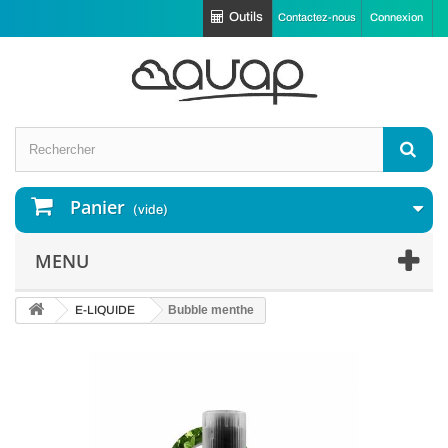
Outils
Contactez-nous
Connexion
Panier
(vide)
MENU
E-LIQUIDE
Bubble menthe