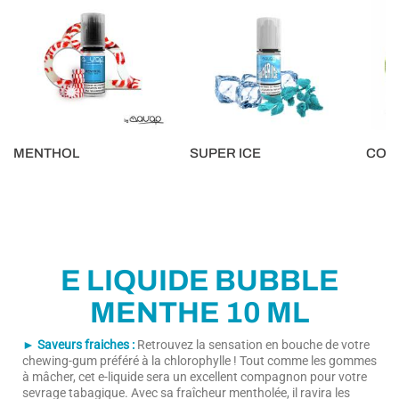
MENTHOL
SUPER ICE
CONC
5,90 €
5,90 €
5,90 €
E LIQUIDE BUBBLE
MENTHE 10 ML
► Saveurs fraiches :
Retrouvez la sensation en bouche de votre
chewing-gum préféré à la chlorophylle ! Tout comme les gommes
à mâcher, cet e-liquide sera un excellent compagnon pour votre
sevrage tabagique. Avec sa fraîcheur mentholée, il ravira les