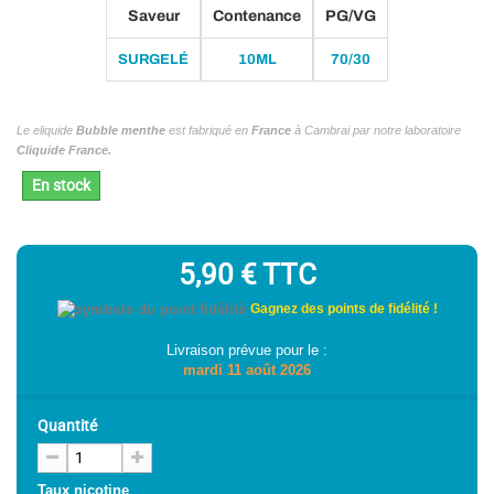
Saveur
Contenance
PG/VG
SURGELÉ
10ML
70/30
Le eliquide
Bubble menthe
est fabriqué en
France
à Cambrai par notre laboratoire
Cliquide France.
En stock
5,90 €
TTC
Gagnez des points de fidélité !
Livraison prévue pour le :
mardi 11 août 2026
Quantité
Taux nicotine