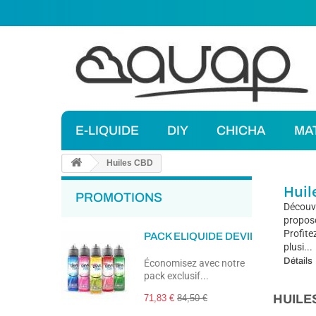
E-LIQUIDE
DIY
CHICHA
MA
Huiles CBD
Huil
PROMOTIONS
Découvr
proposo
Profite
PACK ELIQUIDE DEVIL FRESH 50
plusi...
Détails
Économisez avec notre
pack exclusif...
HUILE
71,83 €
84,50 €