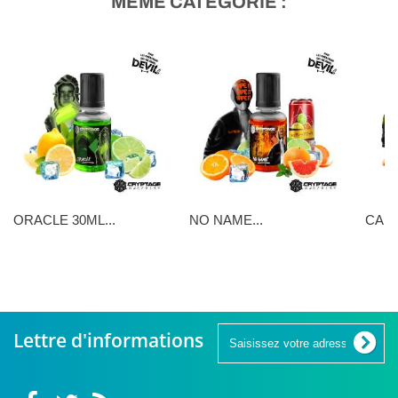
MÊME CATÉGORIE :
ORACLE 30ML...
NO NAME...
CARB
11,90 €
11,90 €
11,90 
Lettre d'informations