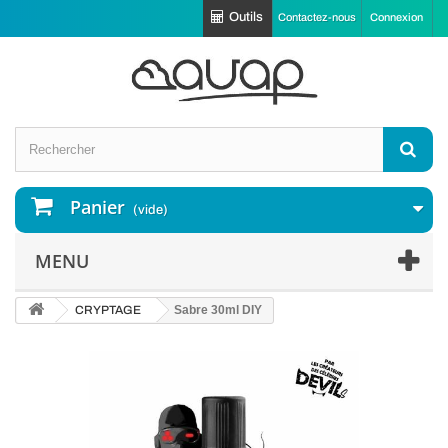
Outils
Contactez-nous
Connexion
Panier
(vide)
MENU
CRYPTAGE
Sabre 30ml DIY