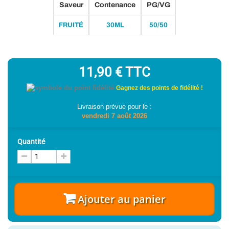
Saveur
Contenance
PG/VG
FRUITÉ
30ML
50/50
11,90 €
TTC
Gagnez des points de fidélité !
Livraison prévue pour le :
vendredi 7 août 2026
Quantité
Ajouter au panier