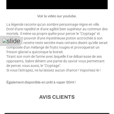
Voir la vidéo sur youtube.
La légende raconte qu'un sombre personnage règne en ville.
Doté d'une rapidité et d'une agilité bien supérieur au commun des
mortels. Il mène sa propre quête pour percer le "Cryptage" et
tirerait son pouvoir d'une mystérieuse potion accrochée à son
épaule. Sa recette reste secrète mais certains disent qu'elle serait
composée d'un mélange de fruits rouges et provoquerait un
frisson glacial a quiconque la boirait.
Tirant son nom de l'arme avec laquelle il se débarrasse de ses
opposants, Sabre détient une partie du savoir vous permettant
de percer, vous aussi, le "Cryptage".
Si vous l'attrapez, ne lui laissez aucun chance ! Vaporisez-le !
Également disponible en prêt à vaper 50ml !
AVIS CLIENTS