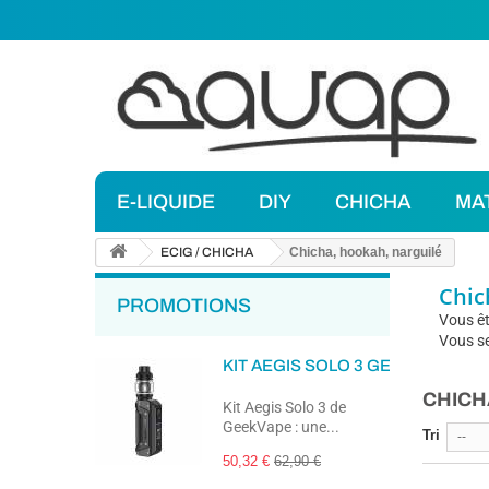
E-LIQUIDE
DIY
CHICHA
MA
ECIG / CHICHA
Chicha, hookah, narguilé
Chic
PROMOTIONS
Vous êt
Vous se
KIT AEGIS SOLO 3 GEEKVAPE
CHICH
Kit Aegis Solo 3 de
GeekVape : une...
Tri
--
50,32 €
62,90 €