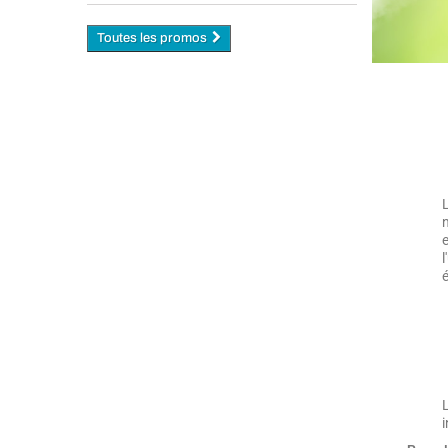
Toutes les promos
n
i