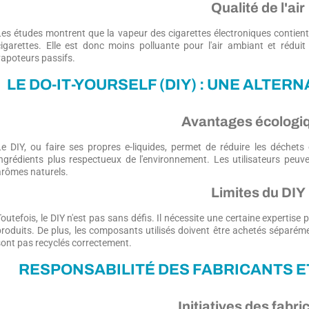
Qualité de l'air
Les études montrent que la vapeur des cigarettes électroniques contie
cigarettes. Elle est donc moins polluante pour l'air ambiant et réduit
vapoteurs passifs.
LE DO-IT-YOURSELF (DIY) : UNE ALTER
Avantages écologi
Le DIY, ou faire ses propres e-liquides, permet de réduire les déchets 
ingrédients plus respectueux de l'environnement. Les utilisateurs peu
arômes naturels.
Limites du DIY
outefois, le DIY n'est pas sans défis. Il nécessite une certaine expertise p
produits. De plus, les composants utilisés doivent être achetés séparéme
sont pas recyclés correctement.
RESPONSABILITÉ DES FABRICANTS 
Initiatives des fabri