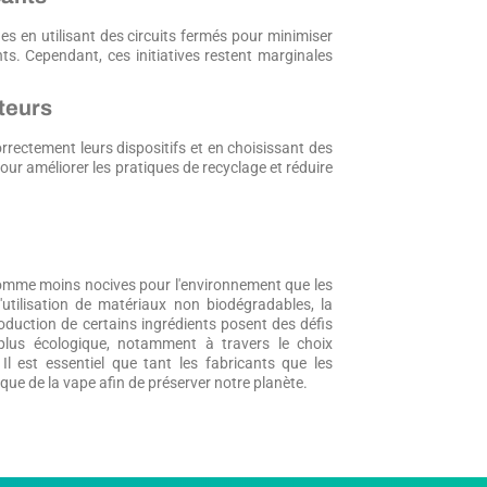
s en utilisant des circuits fermés pour minimiser
s. Cependant, ces initiatives restent marginales
teurs
rectement leurs dispositifs et en choisissant des
pour améliorer les pratiques de recyclage et réduire
N
 comme moins nocives pour l'environnement que les
'utilisation de matériaux non biodégradables, la
roduction de certains ingrédients posent des défis
 plus écologique, notamment à travers le choix
Il est essentiel que tant les fabricants que les
e de la vape afin de préserver notre planète.