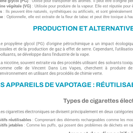
ène glycol (PG)
: Utilisé pour transporter les arômes. Il peut être d'origine p
ine végétale (VG)
: Utilisée pour produire de la vapeur. Elle est réputée pour 
s
: Ils peuvent être naturels, synthétiques ou artificiels, et sont généralemen
ne
: Optionnelle, elle est extraite de la fleur de tabac et peut être toxique à h
PRODUCTION ET ALTERNATIV
Le propylène glycol (PG) d'origine pétrochimique a un impact écologique
ossiles et de la production de gaz à effet de serre. Cependant, l'utilisat
olluants, se développe dans l'industrie de la vape.
a nicotine, souvent extraite via des procédés utilisant des solvants toxiq
comme celle de Vincent Dans Les Vapes, cherchent à produire de 
l'environnement en utilisant des procédés de chimie verte.
S APPAREILS DE VAPOTAGE : RÉUTILIS
Types de cigarettes élec
Les cigarettes électroniques se divisent principalement en deux catégories
tifs réutilisables
: Comprenant des éléments rechargeables comme les mods
itifs jetables
: Comme les puffs, qui posent des problèmes de déchets en rai