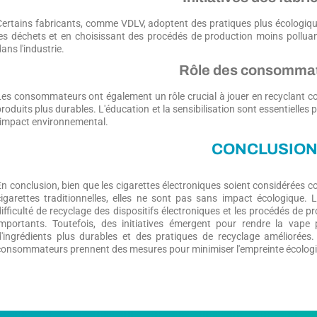
Certains fabricants, comme VDLV, adoptent des pratiques plus écologique
les déchets et en choisissant des procédés de production moins polluant
ans l'industrie.
Rôle des consomma
Les consommateurs ont également un rôle crucial à jouer en recyclant cor
roduits plus durables. L'éducation et la sensibilisation sont essentielles 
l'impact environnemental.
CONCLUSIO
En conclusion, bien que les cigarettes électroniques soient considérées
cigarettes traditionnelles, elles ne sont pas sans impact écologique. L
difficulté de recyclage des dispositifs électroniques et les procédés de p
importants. Toutefois, des initiatives émergent pour rendre la vape
d'ingrédients plus durables et des pratiques de recyclage améliorées. 
consommateurs prennent des mesures pour minimiser l'empreinte écologiqu