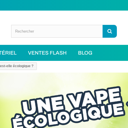
TÉRIEL
VENTES FLASH
BLOG
est-elle écologique ?
 50ML