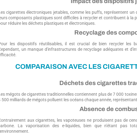
Impact des dispositifs 
Les cigarettes électroniques jetables, comme les puffs, représentent un d
eurs composants plastiques sont difficiles à recycler et contribuent à la p
pour réduire les déchets plastiques et électroniques.
Recyclage des comp
Pour les dispositifs réutilisables, il est crucial de bien recycler les
Cependant, un manque d'infrastructures de recyclage adéquates et d'i
fficacité.
COMPARAISON AVEC LES CIGARET
Déchets des cigarettes tra
Les mégots de cigarettes traditionnelles contiennent plus de 7 000 toxine
4 500 milliards de mégots polluent les océans chaque année, représentant
Absence de combus
Contrairement aux cigarettes, les vapoteuses ne produisent pas de ce
carbone. La vaporisation des e-liquides, bien que n'étant pas to
l'environnement.