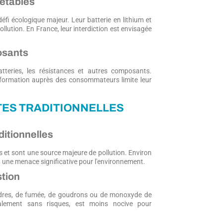
jetables
éfi écologique majeur. Leur batterie en lithium et
ollution. En France, leur interdiction est envisagée
osants
 batteries, les résistances et autres composants.
nformation auprès des consommateurs limite leur
TES TRADITIONNELLES
ditionnelles
s et sont une source majeure de pollution. Environ
 une menace significative pour l'environnement.
tion
ndres, de fumée, de goudrons ou de monoxyde de
talement sans risques, est moins nocive pour