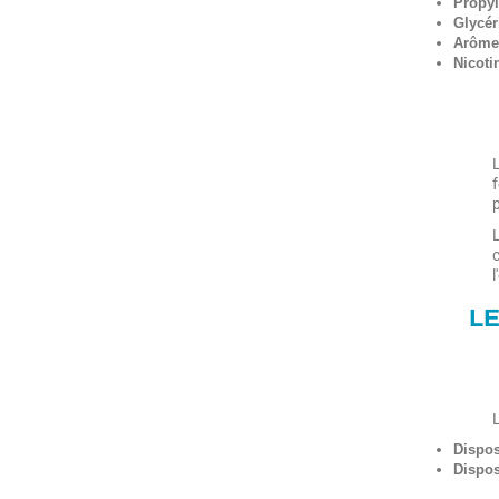
Propyl
Glycér
Arôme
Nicoti
f
p
L
LE
Disposi
Dispos